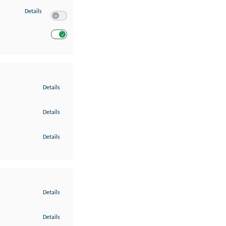
zu Entwicklung und Verbesserung der Angebote
Details
Switch zum Einwilligen bzw. Ablehnen des Dienstes Entwickl
Switch zum Einwilligen bzw. Ablehnen des Dienstes Entwicklu
zu Gewährleistung der Sicherheit, Verhinderung und Aufdeckung v
Details
zu Bereitstellung und Anzeige von Werbung und Inhalten
Details
zu Ihre Entscheidungen zum Datenschutz speichern und übermittel
Details
zu Abgleichung und Kombination von Daten aus unterschiedlichen 
Details
zu Verknüpfung verschiedener Endgeräte
Details