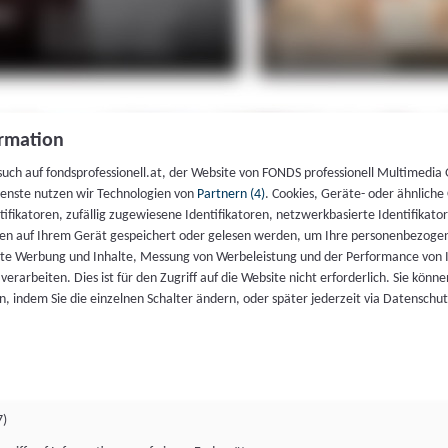
rmation
such auf fondsprofessionell.at, der Website von FONDS professionell Multimedia
ienste nutzen wir Technologien von
Partnern (4)
. Cookies, Geräte- oder ähnliche
entifikatoren, zufällig zugewiesene Identifikatoren, netzwerkbasierte Identifik
en auf Ihrem Gerät gespeichert oder gelesen werden, um Ihre personenbezogen
rte Werbung und Inhalte, Messung von Werbeleistung und der Performance von 
erarbeiten. Dies ist für den Zugriff auf die Website nicht erforderlich. Sie können
, indem Sie die einzelnen Schalter ändern, oder später jederzeit via Datenschu
7)