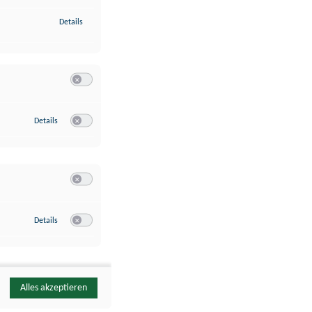
zu Identifikation von Endgeräten anhand automatisch übermittelte
Details
Switch zum Einwilligen bzw. Ablehnen der Kategorie Analyse / 
zu Google Analytics
Details
Switch zum Einwilligen bzw. Ablehnen des Dienstes Google Ana
Switch zum Einwilligen bzw. Ablehnen der Kategorie Sonstige 
zu YouTube
Details
Switch zum Einwilligen bzw. Ablehnen des Dienstes YouTube
Alles akzeptieren