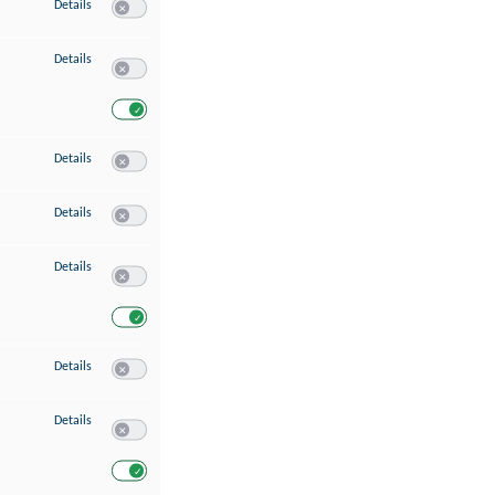
zu Speichern von oder Zugriff auf Informationen auf einem Endgerät
Details
Switch zum Einwilligen bzw. Ablehnen des Dienstes Speichern 
zu Verwendung reduzierter Daten zur Auswahl von Werbeanzeigen
Details
Switch zum Einwilligen bzw. Ablehnen des Dienstes Verwend
Switch zum Einwilligen bzw. Ablehnen des Dienstes Verwendu
zu Erstellung von Profilen für personalisierte Werbung
Details
Switch zum Einwilligen bzw. Ablehnen des Dienstes Erstellung 
zu Verwendung von Profilen zur Auswahl personalisierter Werbung
Details
Switch zum Einwilligen bzw. Ablehnen des Dienstes Verwendun
zu Messung der Werbeleistung
Details
Switch zum Einwilligen bzw. Ablehnen des Dienstes Messung 
Switch zum Einwilligen bzw. Ablehnen des Dienstes Messung d
zu Messung der Performance von Inhalten
Details
Switch zum Einwilligen bzw. Ablehnen des Dienstes Messung 
zu Analyse von Zielgruppen durch Statistiken oder Kombinationen von Dat
Details
Switch zum Einwilligen bzw. Ablehnen des Dienstes Analyse v
Switch zum Einwilligen bzw. Ablehnen des Dienstes Analyse v