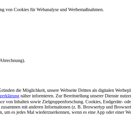
ndung von Cookies für Webanalyse und Werbemaßnahmen.
e Abrechnung).
ünden die Möglichkeit, unsere Webseite Dritten als digitalen Werbeplat
zerklärung
näher informieren.
Zur Bereitstellung unserer Dienste nutz
e von Inhalten sowie Zielgruppenforschung. Cookies, Endgeräte- ode
 zusammen mit anderen Informationen (z. B. Browsertyp und Browserin
n, um es jedes Mal wiederzuerkennen, wenn es eine App oder einer Webs