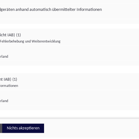
ndgeräten anhand automatisch übermittelter Informationen
icht IAB)
(1)
Fehlerbehebung und Weiterentwicklung
Irland
Impressum
Datenschutzerklärung
Datenschutzeinstellungen
ht IAB)
(1)
nformationen
Irland
ionell
Nichts akzeptieren