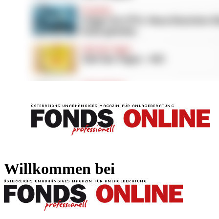
FONDS professionell
FONDS professi
Willkommen bei