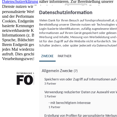
Datenschutzerklärung
näher informieren.
Zur Bereitstellung unserer
Dienste nutzen wir Technologien von
. Zwecke:
Partnern (5)
personalisierte Werbung und Inhalte, Messung von Werbeleistung
Datenschutzinformation
und der Performance von Inhalten sowie Zielgruppenforschung.
Vielen Dank für Ihren Besuch auf fondsprofessionell.at
Cookies, Endgeräte- oder ähnliche Online-Kennungen (z. B. login-
Bereitstellung unserer Dienste nutzen wir Technologien
basierte Kennungen, zufällig generierte Kennungen,
Login-basierte Identifikatoren, zufällig zugewiesene Id
netzwerkbasierte Kennungen) können zusammen mit anderen
Informationen auf Ihrem Gerät gespeichert oder gelese
Informationen (z. B. Browsertyp und Browserinformationen,
Werbung und Inhalte, Messung von Werbeleistung und d
Sprache, Bildschirmgröße, unterstützte Technologien usw.) auf
ist für den Zugriff auf die Website nicht erforderlich. S
Ihrem Endgerät gespeichert oder von dort ausgelesen werden, um es
Schalter ändern, oder später jederzeit via Datenschutzer
jedes Mal wiederzuerkennen, wenn es eine App oder einer Webseite
aufruft. Dies geschieht für einen oder mehrere der hier aufgeführten
ZWECKE
PARTNER
Verarbeitungszwecke.
Allgemein Zwecke
(7)
Speichern von oder Zugriff auf Informationen au
3 Partner
FONDS professionell
Verwendung reduzierter Daten zur Auswahl von
1 Partner
- mit berechtigtem Interesse
1 Partner
Erstellung von Profilen für personalisierte Werbu