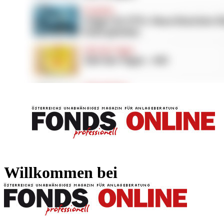
FONDS professionell
FONDS professi
Willkommen bei