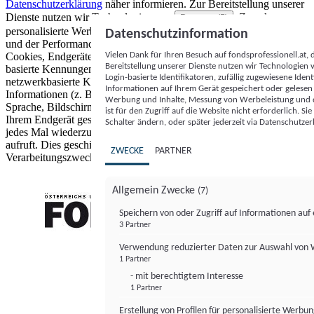
Datenschutzerklärung
näher informieren.
Zur Bereitstellung unserer
Dienste nutzen wir Technologien von
. Zwecke:
Partnern (5)
personalisierte Werbung und Inhalte, Messung von Werbeleistung
Datenschutzinformation
und der Performance von Inhalten sowie Zielgruppenforschung.
Vielen Dank für Ihren Besuch auf fondsprofessionell.at
Cookies, Endgeräte- oder ähnliche Online-Kennungen (z. B. login-
Bereitstellung unserer Dienste nutzen wir Technologien
basierte Kennungen, zufällig generierte Kennungen,
Login-basierte Identifikatoren, zufällig zugewiesene Id
netzwerkbasierte Kennungen) können zusammen mit anderen
Informationen auf Ihrem Gerät gespeichert oder gelese
Informationen (z. B. Browsertyp und Browserinformationen,
Werbung und Inhalte, Messung von Werbeleistung und d
Sprache, Bildschirmgröße, unterstützte Technologien usw.) auf
ist für den Zugriff auf die Website nicht erforderlich. S
Ihrem Endgerät gespeichert oder von dort ausgelesen werden, um es
Schalter ändern, oder später jederzeit via Datenschutzer
jedes Mal wiederzuerkennen, wenn es eine App oder einer Webseite
aufruft. Dies geschieht für einen oder mehrere der hier aufgeführten
ZWECKE
PARTNER
Verarbeitungszwecke.
Allgemein Zwecke
(7)
Speichern von oder Zugriff auf Informationen au
3 Partner
FONDS professionell
Verwendung reduzierter Daten zur Auswahl von
1 Partner
- mit berechtigtem Interesse
1 Partner
Erstellung von Profilen für personalisierte Werbu