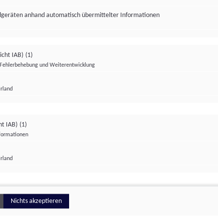
ndgeräten anhand automatisch übermittelter Informationen
icht IAB)
(1)
Fehlerbehebung und Weiterentwicklung
Irland
Impressum
Datenschutzerklärung
Datenschutzeinstellungen
ht IAB)
(1)
nformationen
Irland
ionell
Nichts akzeptieren