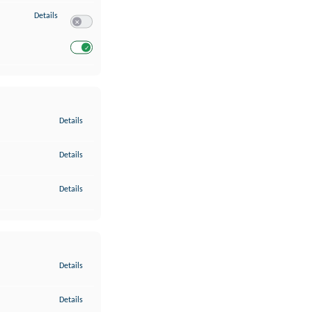
zu Entwicklung und Verbesserung der Angebote
Details
Switch zum Einwilligen bzw. Ablehnen des Dienstes Entwickl
Switch zum Einwilligen bzw. Ablehnen des Dienstes Entwicklu
zu Gewährleistung der Sicherheit, Verhinderung und Aufdeckung v
Details
zu Bereitstellung und Anzeige von Werbung und Inhalten
Details
zu Ihre Entscheidungen zum Datenschutz speichern und übermittel
Details
zu Abgleichung und Kombination von Daten aus unterschiedlichen 
Details
zu Verknüpfung verschiedener Endgeräte
Details