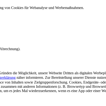
ndung von Cookies für Webanalyse und Werbemaßnahmen.
e Abrechnung).
ünden die Möglichkeit, unsere Webseite Dritten als digitalen Werbeplat
zerklärung
näher informieren.
Zur Bereitstellung unserer Dienste nutz
e von Inhalten sowie Zielgruppenforschung. Cookies, Endgeräte- ode
 zusammen mit anderen Informationen (z. B. Browsertyp und Browserin
n, um es jedes Mal wiederzuerkennen, wenn es eine App oder einer Webs