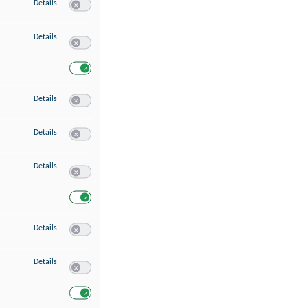
zu Speichern von oder Zugriff auf Informationen auf einem Endgerät
Details
Switch zum Einwilligen bzw. Ablehnen des Dienstes Speichern 
zu Verwendung reduzierter Daten zur Auswahl von Werbeanzeigen
Details
Switch zum Einwilligen bzw. Ablehnen des Dienstes Verwend
Switch zum Einwilligen bzw. Ablehnen des Dienstes Verwendu
zu Erstellung von Profilen für personalisierte Werbung
Details
Switch zum Einwilligen bzw. Ablehnen des Dienstes Erstellung 
zu Verwendung von Profilen zur Auswahl personalisierter Werbung
Details
Switch zum Einwilligen bzw. Ablehnen des Dienstes Verwendun
zu Messung der Werbeleistung
Details
Switch zum Einwilligen bzw. Ablehnen des Dienstes Messung 
Switch zum Einwilligen bzw. Ablehnen des Dienstes Messung d
zu Messung der Performance von Inhalten
Details
Switch zum Einwilligen bzw. Ablehnen des Dienstes Messung 
zu Analyse von Zielgruppen durch Statistiken oder Kombinationen von Dat
Details
Switch zum Einwilligen bzw. Ablehnen des Dienstes Analyse v
Switch zum Einwilligen bzw. Ablehnen des Dienstes Analyse v