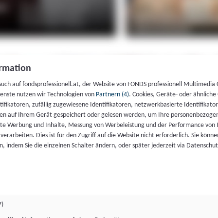
rmation
such auf fondsprofessionell.at, der Website von FONDS professionell Multimedia
ienste nutzen wir Technologien von
Partnern (4)
. Cookies, Geräte- oder ähnliche
entifikatoren, zufällig zugewiesene Identifikatoren, netzwerkbasierte Identifik
en auf Ihrem Gerät gespeichert oder gelesen werden, um Ihre personenbezogen
rte Werbung und Inhalte, Messung von Werbeleistung und der Performance von 
erarbeiten. Dies ist für den Zugriff auf die Website nicht erforderlich. Sie können
, indem Sie die einzelnen Schalter ändern, oder später jederzeit via Datenschu
7)