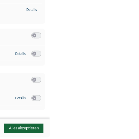
zu Identifikation von Endgeräten anhand automatisch übermittelte
Details
Switch zum Einwilligen bzw. Ablehnen der Kategorie Analyse / 
zu Google Analytics
Details
Switch zum Einwilligen bzw. Ablehnen des Dienstes Google Ana
Switch zum Einwilligen bzw. Ablehnen der Kategorie Sonstige 
zu YouTube
Details
Switch zum Einwilligen bzw. Ablehnen des Dienstes YouTube
Alles akzeptieren