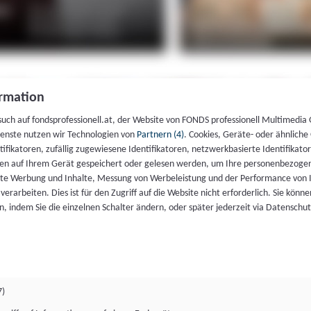
rmation
such auf fondsprofessionell.at, der Website von FONDS professionell Multimedia
ienste nutzen wir Technologien von
Partnern (4)
. Cookies, Geräte- oder ähnliche
entifikatoren, zufällig zugewiesene Identifikatoren, netzwerkbasierte Identifik
en auf Ihrem Gerät gespeichert oder gelesen werden, um Ihre personenbezogen
rte Werbung und Inhalte, Messung von Werbeleistung und der Performance von 
erarbeiten. Dies ist für den Zugriff auf die Website nicht erforderlich. Sie können
, indem Sie die einzelnen Schalter ändern, oder später jederzeit via Datenschu
7)