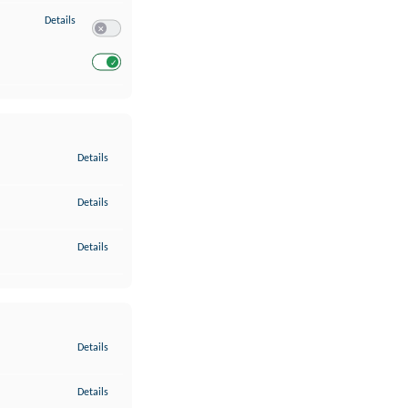
zu Entwicklung und Verbesserung der Angebote
Details
Switch zum Einwilligen bzw. Ablehnen des Dienstes Entwickl
Switch zum Einwilligen bzw. Ablehnen des Dienstes Entwicklu
zu Gewährleistung der Sicherheit, Verhinderung und Aufdeckung v
Details
zu Bereitstellung und Anzeige von Werbung und Inhalten
Details
zu Ihre Entscheidungen zum Datenschutz speichern und übermittel
Details
zu Abgleichung und Kombination von Daten aus unterschiedlichen 
Details
zu Verknüpfung verschiedener Endgeräte
Details