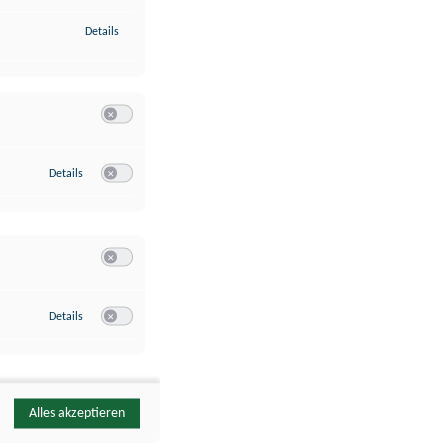
zu Identifikation von Endgeräten anhand automatisch übermittelte
Details
Switch zum Einwilligen bzw. Ablehnen der Kategorie Analyse / 
zu Google Analytics
Details
Switch zum Einwilligen bzw. Ablehnen des Dienstes Google Ana
Switch zum Einwilligen bzw. Ablehnen der Kategorie Sonstige 
zu YouTube
Details
Switch zum Einwilligen bzw. Ablehnen des Dienstes YouTube
Alles akzeptieren