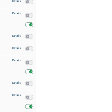
zu Speichern von oder Zugriff auf Informationen auf einem Endgerät
Details
Switch zum Einwilligen bzw. Ablehnen des Dienstes Speichern 
zu Verwendung reduzierter Daten zur Auswahl von Werbeanzeigen
Details
Switch zum Einwilligen bzw. Ablehnen des Dienstes Verwend
Switch zum Einwilligen bzw. Ablehnen des Dienstes Verwendu
zu Erstellung von Profilen für personalisierte Werbung
Details
Switch zum Einwilligen bzw. Ablehnen des Dienstes Erstellung 
zu Verwendung von Profilen zur Auswahl personalisierter Werbung
Details
Switch zum Einwilligen bzw. Ablehnen des Dienstes Verwendun
zu Messung der Werbeleistung
Details
Switch zum Einwilligen bzw. Ablehnen des Dienstes Messung 
Switch zum Einwilligen bzw. Ablehnen des Dienstes Messung d
zu Messung der Performance von Inhalten
Details
Switch zum Einwilligen bzw. Ablehnen des Dienstes Messung 
zu Analyse von Zielgruppen durch Statistiken oder Kombinationen von Dat
Details
Switch zum Einwilligen bzw. Ablehnen des Dienstes Analyse v
Switch zum Einwilligen bzw. Ablehnen des Dienstes Analyse v