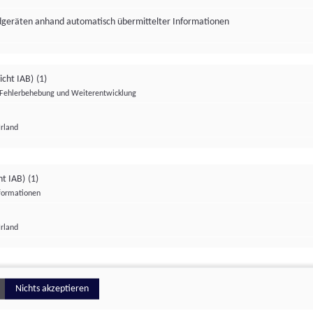
ndgeräten anhand automatisch übermittelter Informationen
icht IAB)
(1)
Fehlerbehebung und Weiterentwicklung
Irland
Impressum
Datenschutzerklärung
Datenschutzeinstellungen
ht IAB)
(1)
nformationen
Irland
ionell
Nichts akzeptieren