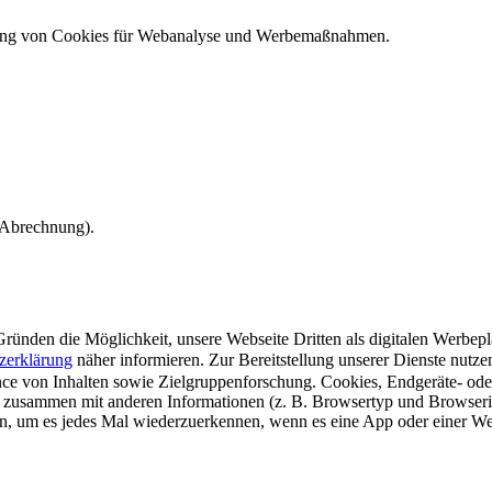
ndung von Cookies für Webanalyse und Werbemaßnahmen.
e Abrechnung).
ünden die Möglichkeit, unsere Webseite Dritten als digitalen Werbeplat
zerklärung
näher informieren.
Zur Bereitstellung unserer Dienste nutz
e von Inhalten sowie Zielgruppenforschung. Cookies, Endgeräte- ode
 zusammen mit anderen Informationen (z. B. Browsertyp und Browserin
n, um es jedes Mal wiederzuerkennen, wenn es eine App oder einer Webs