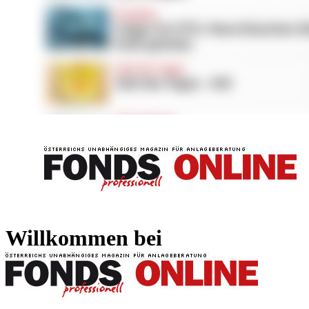
FONDS professionell
FONDS professi
Willkommen bei