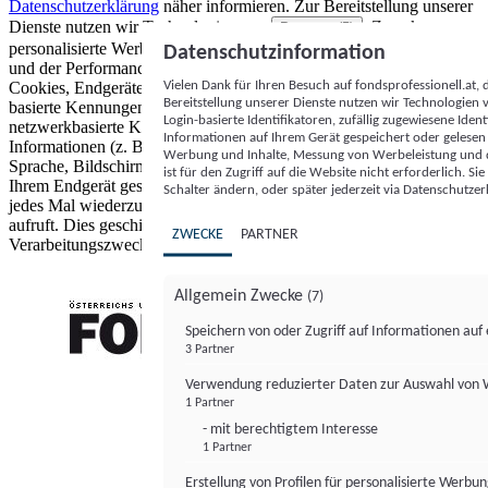
Datenschutzerklärung
näher informieren.
Zur Bereitstellung unserer
Dienste nutzen wir Technologien von
. Zwecke:
Partnern (5)
personalisierte Werbung und Inhalte, Messung von Werbeleistung
Datenschutzinformation
und der Performance von Inhalten sowie Zielgruppenforschung.
Vielen Dank für Ihren Besuch auf fondsprofessionell.at
Cookies, Endgeräte- oder ähnliche Online-Kennungen (z. B. login-
Bereitstellung unserer Dienste nutzen wir Technologien
basierte Kennungen, zufällig generierte Kennungen,
Login-basierte Identifikatoren, zufällig zugewiesene Id
netzwerkbasierte Kennungen) können zusammen mit anderen
Informationen auf Ihrem Gerät gespeichert oder gelese
Informationen (z. B. Browsertyp und Browserinformationen,
Werbung und Inhalte, Messung von Werbeleistung und d
Sprache, Bildschirmgröße, unterstützte Technologien usw.) auf
ist für den Zugriff auf die Website nicht erforderlich. S
Ihrem Endgerät gespeichert oder von dort ausgelesen werden, um es
Schalter ändern, oder später jederzeit via Datenschutzer
jedes Mal wiederzuerkennen, wenn es eine App oder einer Webseite
aufruft. Dies geschieht für einen oder mehrere der hier aufgeführten
ZWECKE
PARTNER
Verarbeitungszwecke.
Allgemein Zwecke
(7)
Speichern von oder Zugriff auf Informationen au
3 Partner
FONDS professionell
Verwendung reduzierter Daten zur Auswahl von
1 Partner
- mit berechtigtem Interesse
1 Partner
Erstellung von Profilen für personalisierte Werbu