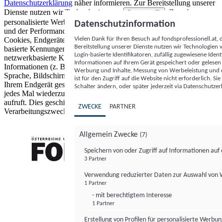
Datenschutzerklärung
näher informieren.
Zur Bereitstellung unserer
Dienste nutzen wir Technologien von
. Zwecke:
Partnern (5)
personalisierte Werbung und Inhalte, Messung von Werbeleistung
Datenschutzinformation
und der Performance von Inhalten sowie Zielgruppenforschung.
Vielen Dank für Ihren Besuch auf fondsprofessionell.at
Cookies, Endgeräte- oder ähnliche Online-Kennungen (z. B. login-
Bereitstellung unserer Dienste nutzen wir Technologien
basierte Kennungen, zufällig generierte Kennungen,
Login-basierte Identifikatoren, zufällig zugewiesene Id
netzwerkbasierte Kennungen) können zusammen mit anderen
Informationen auf Ihrem Gerät gespeichert oder gelese
Informationen (z. B. Browsertyp und Browserinformationen,
Werbung und Inhalte, Messung von Werbeleistung und d
Sprache, Bildschirmgröße, unterstützte Technologien usw.) auf
ist für den Zugriff auf die Website nicht erforderlich. S
Ihrem Endgerät gespeichert oder von dort ausgelesen werden, um es
Schalter ändern, oder später jederzeit via Datenschutzer
jedes Mal wiederzuerkennen, wenn es eine App oder einer Webseite
aufruft. Dies geschieht für einen oder mehrere der hier aufgeführten
ZWECKE
PARTNER
Verarbeitungszwecke.
Allgemein Zwecke
(7)
Speichern von oder Zugriff auf Informationen au
3 Partner
FONDS professionell
Verwendung reduzierter Daten zur Auswahl von
1 Partner
- mit berechtigtem Interesse
1 Partner
Erstellung von Profilen für personalisierte Werbu