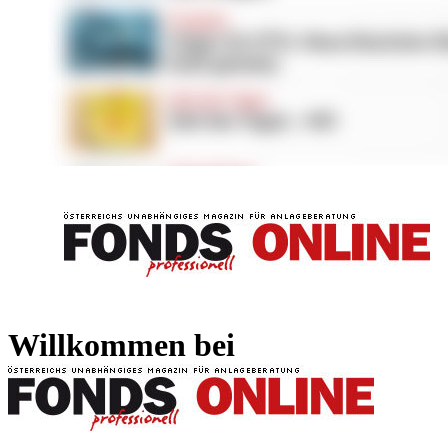
FONDS professionell
FONDS professi
Willkommen bei