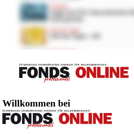
FONDS professionell
FONDS professi
Willkommen bei