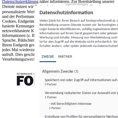
Datenschutzerklärung
näher informieren.
Zur Bereitstellung unserer
Dienste nutzen wir Technologien von
. Zwecke:
Partnern (5)
personalisierte Werbung und Inhalte, Messung von Werbeleistung
Datenschutzinformation
und der Performance von Inhalten sowie Zielgruppenforschung.
Vielen Dank für Ihren Besuch auf fondsprofessionell.at
Cookies, Endgeräte- oder ähnliche Online-Kennungen (z. B. login-
Bereitstellung unserer Dienste nutzen wir Technologien
basierte Kennungen, zufällig generierte Kennungen,
Login-basierte Identifikatoren, zufällig zugewiesene Id
netzwerkbasierte Kennungen) können zusammen mit anderen
Informationen auf Ihrem Gerät gespeichert oder gelese
Informationen (z. B. Browsertyp und Browserinformationen,
Werbung und Inhalte, Messung von Werbeleistung und d
Sprache, Bildschirmgröße, unterstützte Technologien usw.) auf
ist für den Zugriff auf die Website nicht erforderlich. S
Ihrem Endgerät gespeichert oder von dort ausgelesen werden, um es
Schalter ändern, oder später jederzeit via Datenschutzer
jedes Mal wiederzuerkennen, wenn es eine App oder einer Webseite
aufruft. Dies geschieht für einen oder mehrere der hier aufgeführten
ZWECKE
PARTNER
Verarbeitungszwecke.
Allgemein Zwecke
(7)
Speichern von oder Zugriff auf Informationen au
3 Partner
FONDS professionell
Verwendung reduzierter Daten zur Auswahl von
1 Partner
- mit berechtigtem Interesse
1 Partner
Erstellung von Profilen für personalisierte Werbu