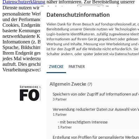
Datenschutzerklärung
näher informieren.
Zur Bereitstellung unserer
Dienste nutzen wir Technologien von
. Zwecke:
Partnern (5)
personalisierte Werbung und Inhalte, Messung von Werbeleistung
Datenschutzinformation
und der Performance von Inhalten sowie Zielgruppenforschung.
Vielen Dank für Ihren Besuch auf fondsprofessionell.at
Cookies, Endgeräte- oder ähnliche Online-Kennungen (z. B. login-
Bereitstellung unserer Dienste nutzen wir Technologien
basierte Kennungen, zufällig generierte Kennungen,
Login-basierte Identifikatoren, zufällig zugewiesene Id
netzwerkbasierte Kennungen) können zusammen mit anderen
Informationen auf Ihrem Gerät gespeichert oder gelese
Informationen (z. B. Browsertyp und Browserinformationen,
Werbung und Inhalte, Messung von Werbeleistung und d
Sprache, Bildschirmgröße, unterstützte Technologien usw.) auf
ist für den Zugriff auf die Website nicht erforderlich. S
Ihrem Endgerät gespeichert oder von dort ausgelesen werden, um es
Schalter ändern, oder später jederzeit via Datenschutzer
jedes Mal wiederzuerkennen, wenn es eine App oder einer Webseite
aufruft. Dies geschieht für einen oder mehrere der hier aufgeführten
ZWECKE
PARTNER
Verarbeitungszwecke.
Allgemein Zwecke
(7)
Speichern von oder Zugriff auf Informationen au
3 Partner
FONDS professionell
Verwendung reduzierter Daten zur Auswahl von
1 Partner
- mit berechtigtem Interesse
1 Partner
Erstellung von Profilen für personalisierte Werbu