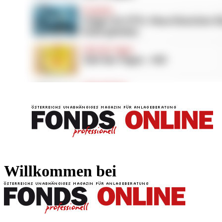
FONDS professionell
FONDS professi
Willkommen bei