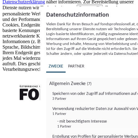
Datenschutzerklärung
näher informieren.
Zur Bereitstellung unserer
Dienste nutzen wir Technologien von
. Zwecke:
Partnern (5)
personalisierte Werbung und Inhalte, Messung von Werbeleistung
Datenschutzinformation
und der Performance von Inhalten sowie Zielgruppenforschung.
Vielen Dank für Ihren Besuch auf fondsprofessionell.at
Cookies, Endgeräte- oder ähnliche Online-Kennungen (z. B. login-
Bereitstellung unserer Dienste nutzen wir Technologien
basierte Kennungen, zufällig generierte Kennungen,
Login-basierte Identifikatoren, zufällig zugewiesene Id
netzwerkbasierte Kennungen) können zusammen mit anderen
Informationen auf Ihrem Gerät gespeichert oder gelese
Informationen (z. B. Browsertyp und Browserinformationen,
Werbung und Inhalte, Messung von Werbeleistung und d
Sprache, Bildschirmgröße, unterstützte Technologien usw.) auf
ist für den Zugriff auf die Website nicht erforderlich. S
Ihrem Endgerät gespeichert oder von dort ausgelesen werden, um es
Schalter ändern, oder später jederzeit via Datenschutzer
jedes Mal wiederzuerkennen, wenn es eine App oder einer Webseite
aufruft. Dies geschieht für einen oder mehrere der hier aufgeführten
ZWECKE
PARTNER
Verarbeitungszwecke.
Allgemein Zwecke
(7)
Speichern von oder Zugriff auf Informationen au
3 Partner
FONDS professionell
Verwendung reduzierter Daten zur Auswahl von
1 Partner
- mit berechtigtem Interesse
1 Partner
Erstellung von Profilen für personalisierte Werbu