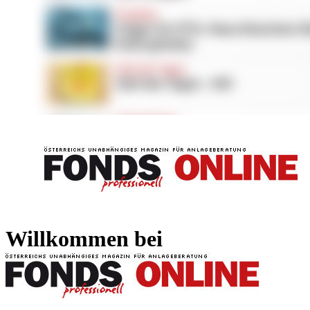
FONDS professionell
FONDS professi
Willkommen bei