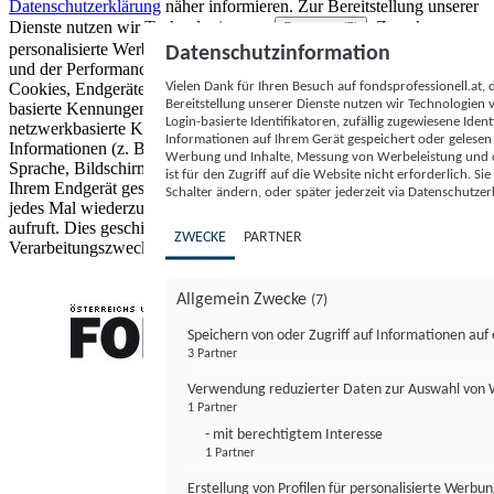
Datenschutzerklärung
näher informieren.
Zur Bereitstellung unserer
Dienste nutzen wir Technologien von
. Zwecke:
Partnern (5)
personalisierte Werbung und Inhalte, Messung von Werbeleistung
Datenschutzinformation
und der Performance von Inhalten sowie Zielgruppenforschung.
Vielen Dank für Ihren Besuch auf fondsprofessionell.at
Cookies, Endgeräte- oder ähnliche Online-Kennungen (z. B. login-
Bereitstellung unserer Dienste nutzen wir Technologien
basierte Kennungen, zufällig generierte Kennungen,
Login-basierte Identifikatoren, zufällig zugewiesene Id
netzwerkbasierte Kennungen) können zusammen mit anderen
Informationen auf Ihrem Gerät gespeichert oder gelese
Informationen (z. B. Browsertyp und Browserinformationen,
Werbung und Inhalte, Messung von Werbeleistung und d
Sprache, Bildschirmgröße, unterstützte Technologien usw.) auf
ist für den Zugriff auf die Website nicht erforderlich. S
Ihrem Endgerät gespeichert oder von dort ausgelesen werden, um es
Schalter ändern, oder später jederzeit via Datenschutzer
jedes Mal wiederzuerkennen, wenn es eine App oder einer Webseite
aufruft. Dies geschieht für einen oder mehrere der hier aufgeführten
ZWECKE
PARTNER
Verarbeitungszwecke.
Allgemein Zwecke
(7)
Speichern von oder Zugriff auf Informationen au
3 Partner
FONDS professionell
Verwendung reduzierter Daten zur Auswahl von
1 Partner
- mit berechtigtem Interesse
1 Partner
Erstellung von Profilen für personalisierte Werbu