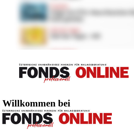
FONDS professionell
FONDS professi
Willkommen bei