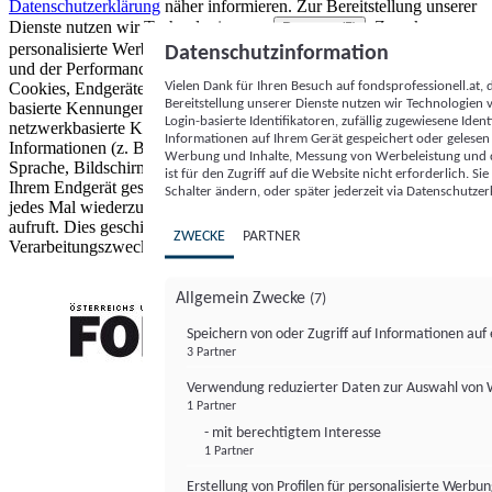
Datenschutzerklärung
näher informieren.
Zur Bereitstellung unserer
Dienste nutzen wir Technologien von
. Zwecke:
Partnern (5)
personalisierte Werbung und Inhalte, Messung von Werbeleistung
Datenschutzinformation
und der Performance von Inhalten sowie Zielgruppenforschung.
Vielen Dank für Ihren Besuch auf fondsprofessionell.at
Cookies, Endgeräte- oder ähnliche Online-Kennungen (z. B. login-
Bereitstellung unserer Dienste nutzen wir Technologien
basierte Kennungen, zufällig generierte Kennungen,
Login-basierte Identifikatoren, zufällig zugewiesene Id
netzwerkbasierte Kennungen) können zusammen mit anderen
Informationen auf Ihrem Gerät gespeichert oder gelese
Informationen (z. B. Browsertyp und Browserinformationen,
Werbung und Inhalte, Messung von Werbeleistung und d
Sprache, Bildschirmgröße, unterstützte Technologien usw.) auf
ist für den Zugriff auf die Website nicht erforderlich. S
Ihrem Endgerät gespeichert oder von dort ausgelesen werden, um es
Schalter ändern, oder später jederzeit via Datenschutzer
jedes Mal wiederzuerkennen, wenn es eine App oder einer Webseite
aufruft. Dies geschieht für einen oder mehrere der hier aufgeführten
ZWECKE
PARTNER
Verarbeitungszwecke.
Allgemein Zwecke
(7)
Speichern von oder Zugriff auf Informationen au
3 Partner
FONDS professionell
Verwendung reduzierter Daten zur Auswahl von
1 Partner
- mit berechtigtem Interesse
1 Partner
Erstellung von Profilen für personalisierte Werbu