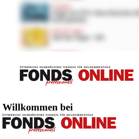
FONDS professionell
FONDS professi
Willkommen bei