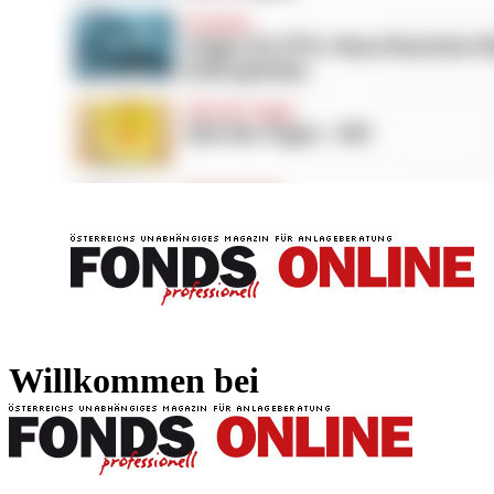
FONDS professionell
FONDS professi
Willkommen bei