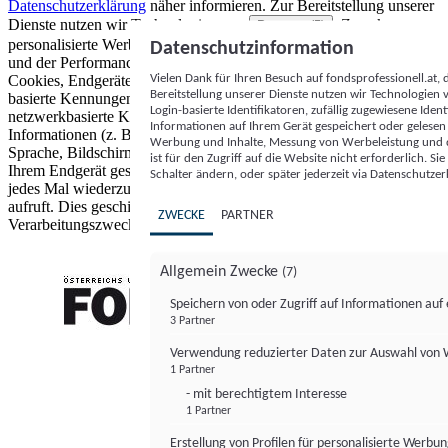
Datenschutzerklärung
näher informieren.
Zur Bereitstellung unserer
Dienste nutzen wir Technologien von
. Zwecke:
Partnern (5)
personalisierte Werbung und Inhalte, Messung von Werbeleistung
Datenschutzinformation
und der Performance von Inhalten sowie Zielgruppenforschung.
Vielen Dank für Ihren Besuch auf fondsprofessionell.at
Cookies, Endgeräte- oder ähnliche Online-Kennungen (z. B. login-
Bereitstellung unserer Dienste nutzen wir Technologien
basierte Kennungen, zufällig generierte Kennungen,
Login-basierte Identifikatoren, zufällig zugewiesene Id
netzwerkbasierte Kennungen) können zusammen mit anderen
Informationen auf Ihrem Gerät gespeichert oder gelese
Informationen (z. B. Browsertyp und Browserinformationen,
Werbung und Inhalte, Messung von Werbeleistung und d
Sprache, Bildschirmgröße, unterstützte Technologien usw.) auf
ist für den Zugriff auf die Website nicht erforderlich. S
Ihrem Endgerät gespeichert oder von dort ausgelesen werden, um es
Schalter ändern, oder später jederzeit via Datenschutzer
jedes Mal wiederzuerkennen, wenn es eine App oder einer Webseite
aufruft. Dies geschieht für einen oder mehrere der hier aufgeführten
ZWECKE
PARTNER
Verarbeitungszwecke.
Allgemein Zwecke
(7)
Speichern von oder Zugriff auf Informationen au
3 Partner
FONDS professionell
Verwendung reduzierter Daten zur Auswahl von
1 Partner
- mit berechtigtem Interesse
1 Partner
Erstellung von Profilen für personalisierte Werbu