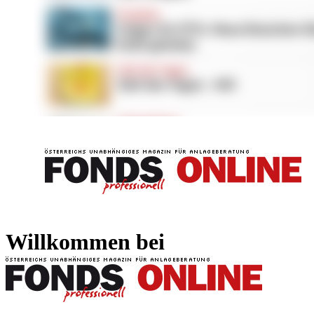
FONDS professionell
FONDS professi
Willkommen bei