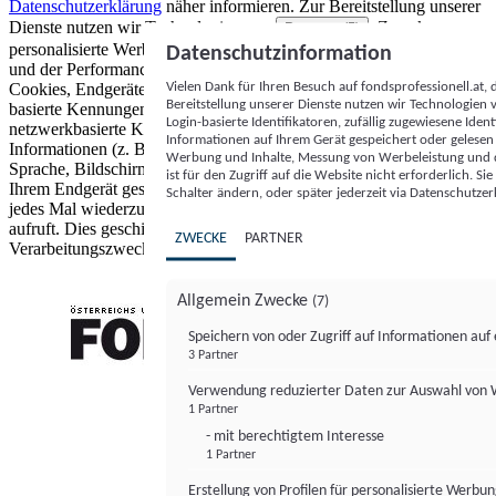
Datenschutzerklärung
näher informieren.
Zur Bereitstellung unserer
Dienste nutzen wir Technologien von
. Zwecke:
Partnern (5)
personalisierte Werbung und Inhalte, Messung von Werbeleistung
Datenschutzinformation
und der Performance von Inhalten sowie Zielgruppenforschung.
Vielen Dank für Ihren Besuch auf fondsprofessionell.at
Cookies, Endgeräte- oder ähnliche Online-Kennungen (z. B. login-
Bereitstellung unserer Dienste nutzen wir Technologien
basierte Kennungen, zufällig generierte Kennungen,
Login-basierte Identifikatoren, zufällig zugewiesene Id
netzwerkbasierte Kennungen) können zusammen mit anderen
Informationen auf Ihrem Gerät gespeichert oder gelese
Informationen (z. B. Browsertyp und Browserinformationen,
Werbung und Inhalte, Messung von Werbeleistung und d
Sprache, Bildschirmgröße, unterstützte Technologien usw.) auf
ist für den Zugriff auf die Website nicht erforderlich. S
Ihrem Endgerät gespeichert oder von dort ausgelesen werden, um es
Schalter ändern, oder später jederzeit via Datenschutzer
jedes Mal wiederzuerkennen, wenn es eine App oder einer Webseite
aufruft. Dies geschieht für einen oder mehrere der hier aufgeführten
ZWECKE
PARTNER
Verarbeitungszwecke.
Allgemein Zwecke
(7)
Speichern von oder Zugriff auf Informationen au
3 Partner
FONDS professionell
Verwendung reduzierter Daten zur Auswahl von
1 Partner
- mit berechtigtem Interesse
1 Partner
Erstellung von Profilen für personalisierte Werbu