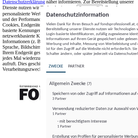
Datenschutzerklärung
näher informieren.
Zur Bereitstellung unserer
Dienste nutzen wir Technologien von
. Zwecke:
Partnern (5)
personalisierte Werbung und Inhalte, Messung von Werbeleistung
Datenschutzinformation
und der Performance von Inhalten sowie Zielgruppenforschung.
Vielen Dank für Ihren Besuch auf fondsprofessionell.at
Cookies, Endgeräte- oder ähnliche Online-Kennungen (z. B. login-
Bereitstellung unserer Dienste nutzen wir Technologien
basierte Kennungen, zufällig generierte Kennungen,
Login-basierte Identifikatoren, zufällig zugewiesene Id
netzwerkbasierte Kennungen) können zusammen mit anderen
Informationen auf Ihrem Gerät gespeichert oder gelese
Informationen (z. B. Browsertyp und Browserinformationen,
Werbung und Inhalte, Messung von Werbeleistung und d
Sprache, Bildschirmgröße, unterstützte Technologien usw.) auf
ist für den Zugriff auf die Website nicht erforderlich. S
Ihrem Endgerät gespeichert oder von dort ausgelesen werden, um es
Schalter ändern, oder später jederzeit via Datenschutzer
jedes Mal wiederzuerkennen, wenn es eine App oder einer Webseite
aufruft. Dies geschieht für einen oder mehrere der hier aufgeführten
ZWECKE
PARTNER
Verarbeitungszwecke.
Allgemein Zwecke
(7)
Speichern von oder Zugriff auf Informationen au
3 Partner
FONDS professionell
Verwendung reduzierter Daten zur Auswahl von
1 Partner
- mit berechtigtem Interesse
1 Partner
Erstellung von Profilen für personalisierte Werbu