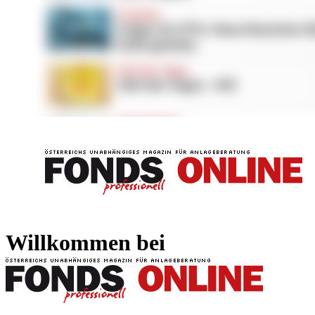
FONDS professionell
FONDS professi
Willkommen bei