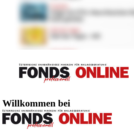
FONDS professionell
FONDS professi
Willkommen bei