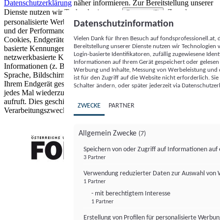
Datenschutzerklärung
näher informieren.
Zur Bereitstellung unserer
Dienste nutzen wir Technologien von
. Zwecke:
Partnern (5)
personalisierte Werbung und Inhalte, Messung von Werbeleistung
Datenschutzinformation
und der Performance von Inhalten sowie Zielgruppenforschung.
Vielen Dank für Ihren Besuch auf fondsprofessionell.at
Cookies, Endgeräte- oder ähnliche Online-Kennungen (z. B. login-
Bereitstellung unserer Dienste nutzen wir Technologien
basierte Kennungen, zufällig generierte Kennungen,
Login-basierte Identifikatoren, zufällig zugewiesene Id
netzwerkbasierte Kennungen) können zusammen mit anderen
Informationen auf Ihrem Gerät gespeichert oder gelese
Informationen (z. B. Browsertyp und Browserinformationen,
Werbung und Inhalte, Messung von Werbeleistung und d
Sprache, Bildschirmgröße, unterstützte Technologien usw.) auf
ist für den Zugriff auf die Website nicht erforderlich. S
Ihrem Endgerät gespeichert oder von dort ausgelesen werden, um es
Schalter ändern, oder später jederzeit via Datenschutzer
jedes Mal wiederzuerkennen, wenn es eine App oder einer Webseite
aufruft. Dies geschieht für einen oder mehrere der hier aufgeführten
ZWECKE
PARTNER
Verarbeitungszwecke.
Allgemein Zwecke
(7)
Speichern von oder Zugriff auf Informationen au
3 Partner
FONDS professionell
Verwendung reduzierter Daten zur Auswahl von
1 Partner
- mit berechtigtem Interesse
1 Partner
Erstellung von Profilen für personalisierte Werbu