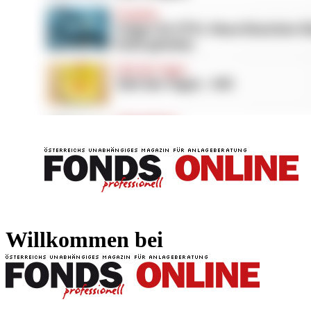
FONDS professionell
FONDS professi
Willkommen bei