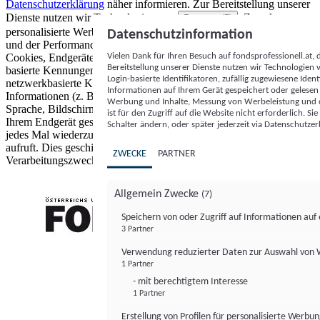
Datenschutzerklärung
näher informieren.
Zur Bereitstellung unserer
Dienste nutzen wir Technologien von
. Zwecke:
Partnern (5)
personalisierte Werbung und Inhalte, Messung von Werbeleistung
Datenschutzinformation
und der Performance von Inhalten sowie Zielgruppenforschung.
Vielen Dank für Ihren Besuch auf fondsprofessionell.at
Cookies, Endgeräte- oder ähnliche Online-Kennungen (z. B. login-
Bereitstellung unserer Dienste nutzen wir Technologien
basierte Kennungen, zufällig generierte Kennungen,
Login-basierte Identifikatoren, zufällig zugewiesene Id
netzwerkbasierte Kennungen) können zusammen mit anderen
Informationen auf Ihrem Gerät gespeichert oder gelese
Informationen (z. B. Browsertyp und Browserinformationen,
Werbung und Inhalte, Messung von Werbeleistung und d
Sprache, Bildschirmgröße, unterstützte Technologien usw.) auf
ist für den Zugriff auf die Website nicht erforderlich. S
Ihrem Endgerät gespeichert oder von dort ausgelesen werden, um es
Schalter ändern, oder später jederzeit via Datenschutzer
jedes Mal wiederzuerkennen, wenn es eine App oder einer Webseite
aufruft. Dies geschieht für einen oder mehrere der hier aufgeführten
ZWECKE
PARTNER
Verarbeitungszwecke.
Allgemein Zwecke
(7)
Speichern von oder Zugriff auf Informationen au
3 Partner
FONDS professionell
Verwendung reduzierter Daten zur Auswahl von
1 Partner
- mit berechtigtem Interesse
1 Partner
Erstellung von Profilen für personalisierte Werbu