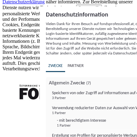
Datenschutzerklärung
näher informieren.
Zur Bereitstellung unserer
Dienste nutzen wir Technologien von
. Zwecke:
Partnern (5)
personalisierte Werbung und Inhalte, Messung von Werbeleistung
Datenschutzinformation
und der Performance von Inhalten sowie Zielgruppenforschung.
Vielen Dank für Ihren Besuch auf fondsprofessionell.at
Cookies, Endgeräte- oder ähnliche Online-Kennungen (z. B. login-
Bereitstellung unserer Dienste nutzen wir Technologien
basierte Kennungen, zufällig generierte Kennungen,
Login-basierte Identifikatoren, zufällig zugewiesene Id
netzwerkbasierte Kennungen) können zusammen mit anderen
Informationen auf Ihrem Gerät gespeichert oder gelese
Informationen (z. B. Browsertyp und Browserinformationen,
Werbung und Inhalte, Messung von Werbeleistung und d
Sprache, Bildschirmgröße, unterstützte Technologien usw.) auf
ist für den Zugriff auf die Website nicht erforderlich. S
Ihrem Endgerät gespeichert oder von dort ausgelesen werden, um es
Schalter ändern, oder später jederzeit via Datenschutzer
jedes Mal wiederzuerkennen, wenn es eine App oder einer Webseite
aufruft. Dies geschieht für einen oder mehrere der hier aufgeführten
ZWECKE
PARTNER
Verarbeitungszwecke.
Allgemein Zwecke
(7)
Speichern von oder Zugriff auf Informationen au
3 Partner
FONDS professionell
Verwendung reduzierter Daten zur Auswahl von
1 Partner
- mit berechtigtem Interesse
1 Partner
Erstellung von Profilen für personalisierte Werbu