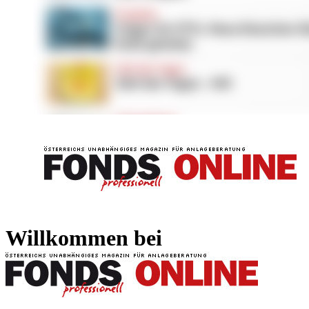
FONDS professionell
FONDS professi
Willkommen bei