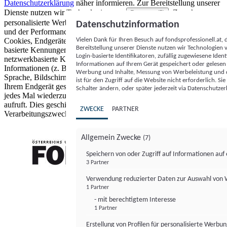
Datenschutzerklärung
näher informieren.
Zur Bereitstellung unserer
Dienste nutzen wir Technologien von
. Zwecke:
Partnern (5)
personalisierte Werbung und Inhalte, Messung von Werbeleistung
Datenschutzinformation
und der Performance von Inhalten sowie Zielgruppenforschung.
Vielen Dank für Ihren Besuch auf fondsprofessionell.at
Cookies, Endgeräte- oder ähnliche Online-Kennungen (z. B. login-
Bereitstellung unserer Dienste nutzen wir Technologien
basierte Kennungen, zufällig generierte Kennungen,
Login-basierte Identifikatoren, zufällig zugewiesene Id
netzwerkbasierte Kennungen) können zusammen mit anderen
Informationen auf Ihrem Gerät gespeichert oder gelese
Informationen (z. B. Browsertyp und Browserinformationen,
Werbung und Inhalte, Messung von Werbeleistung und d
Sprache, Bildschirmgröße, unterstützte Technologien usw.) auf
ist für den Zugriff auf die Website nicht erforderlich. S
Ihrem Endgerät gespeichert oder von dort ausgelesen werden, um es
Schalter ändern, oder später jederzeit via Datenschutzer
jedes Mal wiederzuerkennen, wenn es eine App oder einer Webseite
aufruft. Dies geschieht für einen oder mehrere der hier aufgeführten
ZWECKE
PARTNER
Verarbeitungszwecke.
Allgemein Zwecke
(7)
Speichern von oder Zugriff auf Informationen au
3 Partner
FONDS professionell
Verwendung reduzierter Daten zur Auswahl von
1 Partner
- mit berechtigtem Interesse
1 Partner
Erstellung von Profilen für personalisierte Werbu