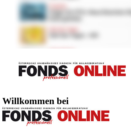
FONDS professionell
FONDS professi
Willkommen bei