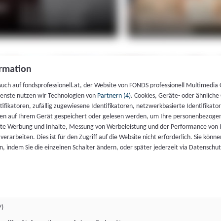
rmation
such auf fondsprofessionell.at, der Website von FONDS professionell Multimedia
ienste nutzen wir Technologien von
Partnern (4)
. Cookies, Geräte- oder ähnliche
entifikatoren, zufällig zugewiesene Identifikatoren, netzwerkbasierte Identifik
en auf Ihrem Gerät gespeichert oder gelesen werden, um Ihre personenbezogen
rte Werbung und Inhalte, Messung von Werbeleistung und der Performance von 
erarbeiten. Dies ist für den Zugriff auf die Website nicht erforderlich. Sie können
, indem Sie die einzelnen Schalter ändern, oder später jederzeit via Datenschu
7)