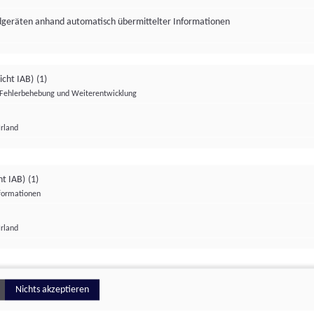
ndgeräten anhand automatisch übermittelter Informationen
icht IAB)
(1)
Fehlerbehebung und Weiterentwicklung
Irland
Impressum
Datenschutzerklärung
Datenschutzeinstellungen
ht IAB)
(1)
nformationen
Irland
ionell
Nichts akzeptieren