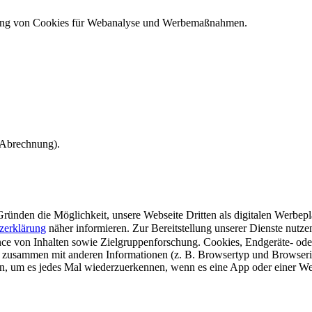
ndung von Cookies für Webanalyse und Werbemaßnahmen.
e Abrechnung).
ünden die Möglichkeit, unsere Webseite Dritten als digitalen Werbeplat
zerklärung
näher informieren.
Zur Bereitstellung unserer Dienste nutz
e von Inhalten sowie Zielgruppenforschung. Cookies, Endgeräte- ode
 zusammen mit anderen Informationen (z. B. Browsertyp und Browserin
n, um es jedes Mal wiederzuerkennen, wenn es eine App oder einer Webs