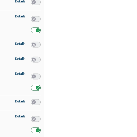
zu Speichern von oder Zugriff auf Informationen auf einem Endgerät
Details
Switch zum Einwilligen bzw. Ablehnen des Dienstes Speichern 
zu Verwendung reduzierter Daten zur Auswahl von Werbeanzeigen
Details
Switch zum Einwilligen bzw. Ablehnen des Dienstes Verwend
Switch zum Einwilligen bzw. Ablehnen des Dienstes Verwendu
zu Erstellung von Profilen für personalisierte Werbung
Details
Switch zum Einwilligen bzw. Ablehnen des Dienstes Erstellung 
zu Verwendung von Profilen zur Auswahl personalisierter Werbung
Details
Switch zum Einwilligen bzw. Ablehnen des Dienstes Verwendun
zu Messung der Werbeleistung
Details
Switch zum Einwilligen bzw. Ablehnen des Dienstes Messung 
Switch zum Einwilligen bzw. Ablehnen des Dienstes Messung d
zu Messung der Performance von Inhalten
Details
Switch zum Einwilligen bzw. Ablehnen des Dienstes Messung 
zu Analyse von Zielgruppen durch Statistiken oder Kombinationen von Dat
Details
Switch zum Einwilligen bzw. Ablehnen des Dienstes Analyse v
Switch zum Einwilligen bzw. Ablehnen des Dienstes Analyse v