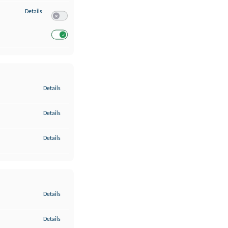
zu Entwicklung und Verbesserung der Angebote
Details
Switch zum Einwilligen bzw. Ablehnen des Dienstes Entwickl
Switch zum Einwilligen bzw. Ablehnen des Dienstes Entwicklu
zu Gewährleistung der Sicherheit, Verhinderung und Aufdeckung v
Details
zu Bereitstellung und Anzeige von Werbung und Inhalten
Details
zu Ihre Entscheidungen zum Datenschutz speichern und übermittel
Details
zu Abgleichung und Kombination von Daten aus unterschiedlichen 
Details
zu Verknüpfung verschiedener Endgeräte
Details