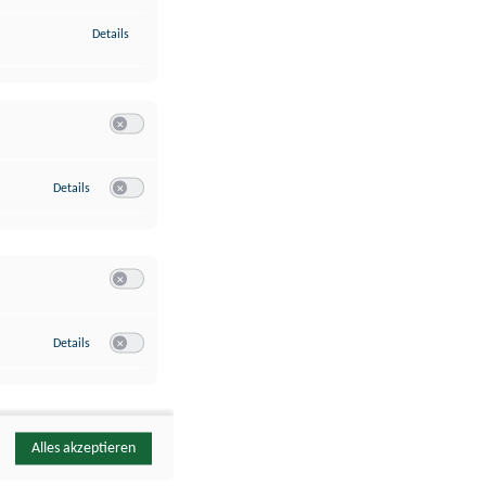
zu Identifikation von Endgeräten anhand automatisch übermittelte
Details
Switch zum Einwilligen bzw. Ablehnen der Kategorie Analyse / 
zu Google Analytics
Details
Switch zum Einwilligen bzw. Ablehnen des Dienstes Google Ana
Switch zum Einwilligen bzw. Ablehnen der Kategorie Sonstige 
zu YouTube
Details
Switch zum Einwilligen bzw. Ablehnen des Dienstes YouTube
Alles akzeptieren