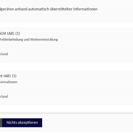
ndgeräten anhand automatisch übermittelter Informationen
icht IAB)
(1)
Fehlerbehebung und Weiterentwicklung
Irland
Impressum
Datenschutzerklärung
Datenschutzeinstellungen
ht IAB)
(1)
nformationen
Irland
ionell
Nichts akzeptieren