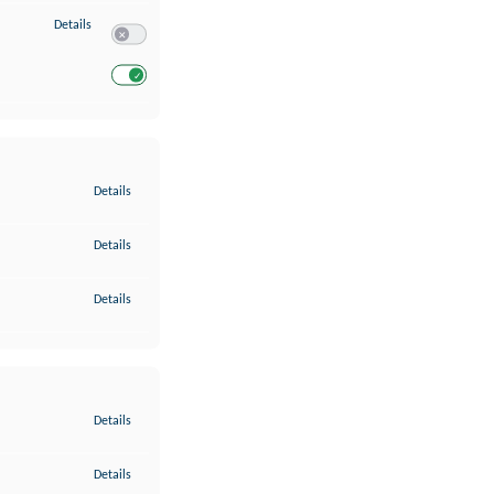
zu Entwicklung und Verbesserung der Angebote
Details
Switch zum Einwilligen bzw. Ablehnen des Dienstes Entwickl
Switch zum Einwilligen bzw. Ablehnen des Dienstes Entwicklu
zu Gewährleistung der Sicherheit, Verhinderung und Aufdeckung v
Details
zu Bereitstellung und Anzeige von Werbung und Inhalten
Details
zu Ihre Entscheidungen zum Datenschutz speichern und übermittel
Details
zu Abgleichung und Kombination von Daten aus unterschiedlichen 
Details
zu Verknüpfung verschiedener Endgeräte
Details