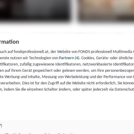
rmation
such auf fondsprofessionell.at, der Website von FONDS professionell Multimedia
ienste nutzen wir Technologien von
Partnern (4)
. Cookies, Geräte- oder ähnliche
entifikatoren, zufällig zugewiesene Identifikatoren, netzwerkbasierte Identifik
en auf Ihrem Gerät gespeichert oder gelesen werden, um Ihre personenbezogen
rte Werbung und Inhalte, Messung von Werbeleistung und der Performance von 
erarbeiten. Dies ist für den Zugriff auf die Website nicht erforderlich. Sie können
, indem Sie die einzelnen Schalter ändern, oder später jederzeit via Datenschu
7)