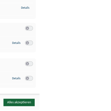
zu Identifikation von Endgeräten anhand automatisch übermittelte
Details
Switch zum Einwilligen bzw. Ablehnen der Kategorie Analyse / 
zu Google Analytics
Details
Switch zum Einwilligen bzw. Ablehnen des Dienstes Google Ana
Switch zum Einwilligen bzw. Ablehnen der Kategorie Sonstige 
zu YouTube
Details
Switch zum Einwilligen bzw. Ablehnen des Dienstes YouTube
Alles akzeptieren