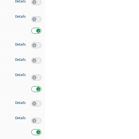
zu Speichern von oder Zugriff auf Informationen auf einem Endgerät
Details
Switch zum Einwilligen bzw. Ablehnen des Dienstes Speichern 
zu Verwendung reduzierter Daten zur Auswahl von Werbeanzeigen
Details
Switch zum Einwilligen bzw. Ablehnen des Dienstes Verwend
Switch zum Einwilligen bzw. Ablehnen des Dienstes Verwendu
zu Erstellung von Profilen für personalisierte Werbung
Details
Switch zum Einwilligen bzw. Ablehnen des Dienstes Erstellung 
zu Verwendung von Profilen zur Auswahl personalisierter Werbung
Details
Switch zum Einwilligen bzw. Ablehnen des Dienstes Verwendun
zu Messung der Werbeleistung
Details
Switch zum Einwilligen bzw. Ablehnen des Dienstes Messung 
Switch zum Einwilligen bzw. Ablehnen des Dienstes Messung d
zu Messung der Performance von Inhalten
Details
Switch zum Einwilligen bzw. Ablehnen des Dienstes Messung 
zu Analyse von Zielgruppen durch Statistiken oder Kombinationen von Dat
Details
Switch zum Einwilligen bzw. Ablehnen des Dienstes Analyse v
Switch zum Einwilligen bzw. Ablehnen des Dienstes Analyse v