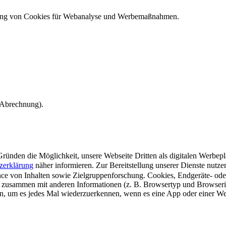
ndung von Cookies für Webanalyse und Werbemaßnahmen.
e Abrechnung).
ünden die Möglichkeit, unsere Webseite Dritten als digitalen Werbeplat
zerklärung
näher informieren.
Zur Bereitstellung unserer Dienste nutz
e von Inhalten sowie Zielgruppenforschung. Cookies, Endgeräte- ode
 zusammen mit anderen Informationen (z. B. Browsertyp und Browserin
n, um es jedes Mal wiederzuerkennen, wenn es eine App oder einer Webs