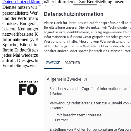
Datenschutzerklärung
näher informieren.
Zur Bereitstellung unserer
Dienste nutzen wir Technologien von
. Zwecke:
Partnern (5)
personalisierte Werbung und Inhalte, Messung von Werbeleistung
Datenschutzinformation
und der Performance von Inhalten sowie Zielgruppenforschung.
Vielen Dank für Ihren Besuch auf fondsprofessionell.at
Cookies, Endgeräte- oder ähnliche Online-Kennungen (z. B. login-
Bereitstellung unserer Dienste nutzen wir Technologien
basierte Kennungen, zufällig generierte Kennungen,
Login-basierte Identifikatoren, zufällig zugewiesene Id
netzwerkbasierte Kennungen) können zusammen mit anderen
Informationen auf Ihrem Gerät gespeichert oder gelese
Informationen (z. B. Browsertyp und Browserinformationen,
Werbung und Inhalte, Messung von Werbeleistung und d
Sprache, Bildschirmgröße, unterstützte Technologien usw.) auf
ist für den Zugriff auf die Website nicht erforderlich. S
Ihrem Endgerät gespeichert oder von dort ausgelesen werden, um es
Schalter ändern, oder später jederzeit via Datenschutzer
jedes Mal wiederzuerkennen, wenn es eine App oder einer Webseite
aufruft. Dies geschieht für einen oder mehrere der hier aufgeführten
ZWECKE
PARTNER
Verarbeitungszwecke.
Allgemein Zwecke
(7)
Speichern von oder Zugriff auf Informationen au
3 Partner
FONDS professionell
Verwendung reduzierter Daten zur Auswahl von
1 Partner
- mit berechtigtem Interesse
1 Partner
Erstellung von Profilen für personalisierte Werbu