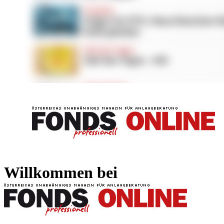
FONDS professionell
FONDS professi
Willkommen bei