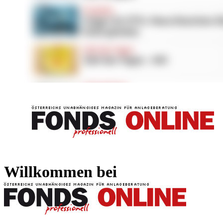
FONDS professionell
FONDS professi
Willkommen bei