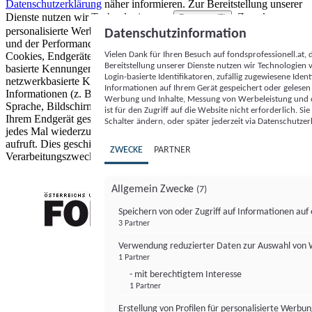
Datenschutzerklärung
näher informieren.
Zur Bereitstellung unserer
Dienste nutzen wir Technologien von
. Zwecke:
Partnern (5)
personalisierte Werbung und Inhalte, Messung von Werbeleistung
Datenschutzinformation
und der Performance von Inhalten sowie Zielgruppenforschung.
Vielen Dank für Ihren Besuch auf fondsprofessionell.at
Cookies, Endgeräte- oder ähnliche Online-Kennungen (z. B. login-
Bereitstellung unserer Dienste nutzen wir Technologien
basierte Kennungen, zufällig generierte Kennungen,
Login-basierte Identifikatoren, zufällig zugewiesene Id
netzwerkbasierte Kennungen) können zusammen mit anderen
Informationen auf Ihrem Gerät gespeichert oder gelese
Informationen (z. B. Browsertyp und Browserinformationen,
Werbung und Inhalte, Messung von Werbeleistung und d
Sprache, Bildschirmgröße, unterstützte Technologien usw.) auf
ist für den Zugriff auf die Website nicht erforderlich. S
Ihrem Endgerät gespeichert oder von dort ausgelesen werden, um es
Schalter ändern, oder später jederzeit via Datenschutzer
jedes Mal wiederzuerkennen, wenn es eine App oder einer Webseite
aufruft. Dies geschieht für einen oder mehrere der hier aufgeführten
ZWECKE
PARTNER
Verarbeitungszwecke.
Allgemein Zwecke
(7)
Speichern von oder Zugriff auf Informationen au
3 Partner
FONDS professionell
Verwendung reduzierter Daten zur Auswahl von
1 Partner
- mit berechtigtem Interesse
1 Partner
Erstellung von Profilen für personalisierte Werbu