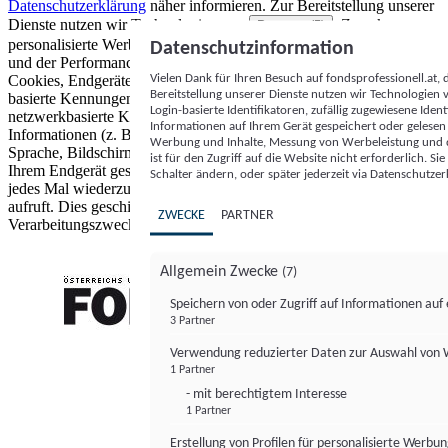
Datenschutzerklärung
näher informieren.
Zur Bereitstellung unserer
Dienste nutzen wir Technologien von
. Zwecke:
Partnern (5)
personalisierte Werbung und Inhalte, Messung von Werbeleistung
Datenschutzinformation
und der Performance von Inhalten sowie Zielgruppenforschung.
Vielen Dank für Ihren Besuch auf fondsprofessionell.at
Cookies, Endgeräte- oder ähnliche Online-Kennungen (z. B. login-
Bereitstellung unserer Dienste nutzen wir Technologien
basierte Kennungen, zufällig generierte Kennungen,
Login-basierte Identifikatoren, zufällig zugewiesene Id
netzwerkbasierte Kennungen) können zusammen mit anderen
Informationen auf Ihrem Gerät gespeichert oder gelese
Informationen (z. B. Browsertyp und Browserinformationen,
Werbung und Inhalte, Messung von Werbeleistung und d
Sprache, Bildschirmgröße, unterstützte Technologien usw.) auf
ist für den Zugriff auf die Website nicht erforderlich. S
Ihrem Endgerät gespeichert oder von dort ausgelesen werden, um es
Schalter ändern, oder später jederzeit via Datenschutzer
jedes Mal wiederzuerkennen, wenn es eine App oder einer Webseite
aufruft. Dies geschieht für einen oder mehrere der hier aufgeführten
ZWECKE
PARTNER
Verarbeitungszwecke.
Allgemein Zwecke
(7)
Speichern von oder Zugriff auf Informationen au
3 Partner
FONDS professionell
Verwendung reduzierter Daten zur Auswahl von
1 Partner
- mit berechtigtem Interesse
1 Partner
Erstellung von Profilen für personalisierte Werbu