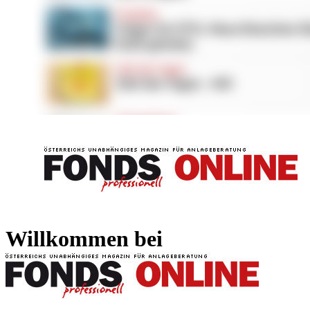
FONDS professionell
FONDS professi
Willkommen bei