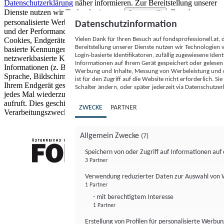
Datenschutzerklärung
näher informieren.
Zur Bereitstellung unserer
Dienste nutzen wir Technologien von
. Zwecke:
Partnern (5)
personalisierte Werbung und Inhalte, Messung von Werbeleistung
Datenschutzinformation
und der Performance von Inhalten sowie Zielgruppenforschung.
Vielen Dank für Ihren Besuch auf fondsprofessionell.at
Cookies, Endgeräte- oder ähnliche Online-Kennungen (z. B. login-
Bereitstellung unserer Dienste nutzen wir Technologien
basierte Kennungen, zufällig generierte Kennungen,
Login-basierte Identifikatoren, zufällig zugewiesene Id
netzwerkbasierte Kennungen) können zusammen mit anderen
Informationen auf Ihrem Gerät gespeichert oder gelese
Informationen (z. B. Browsertyp und Browserinformationen,
Werbung und Inhalte, Messung von Werbeleistung und d
Sprache, Bildschirmgröße, unterstützte Technologien usw.) auf
ist für den Zugriff auf die Website nicht erforderlich. S
Ihrem Endgerät gespeichert oder von dort ausgelesen werden, um es
Schalter ändern, oder später jederzeit via Datenschutzer
jedes Mal wiederzuerkennen, wenn es eine App oder einer Webseite
aufruft. Dies geschieht für einen oder mehrere der hier aufgeführten
ZWECKE
PARTNER
Verarbeitungszwecke.
Allgemein Zwecke
(7)
Speichern von oder Zugriff auf Informationen au
3 Partner
FONDS professionell
Verwendung reduzierter Daten zur Auswahl von
1 Partner
- mit berechtigtem Interesse
1 Partner
Erstellung von Profilen für personalisierte Werbu