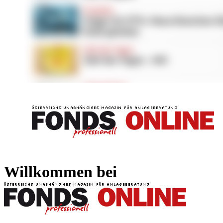
FONDS professionell
FONDS professi
Willkommen bei