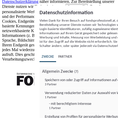
Datenschutzerklärung
näher informieren.
Zur Bereitstellung unserer
Dienste nutzen wir Technologien von
. Zwecke:
Partnern (5)
personalisierte Werbung und Inhalte, Messung von Werbeleistung
Datenschutzinformation
und der Performance von Inhalten sowie Zielgruppenforschung.
Vielen Dank für Ihren Besuch auf fondsprofessionell.at
Cookies, Endgeräte- oder ähnliche Online-Kennungen (z. B. login-
Bereitstellung unserer Dienste nutzen wir Technologien
basierte Kennungen, zufällig generierte Kennungen,
Login-basierte Identifikatoren, zufällig zugewiesene Id
netzwerkbasierte Kennungen) können zusammen mit anderen
Informationen auf Ihrem Gerät gespeichert oder gelese
Informationen (z. B. Browsertyp und Browserinformationen,
Werbung und Inhalte, Messung von Werbeleistung und d
Sprache, Bildschirmgröße, unterstützte Technologien usw.) auf
ist für den Zugriff auf die Website nicht erforderlich. S
Ihrem Endgerät gespeichert oder von dort ausgelesen werden, um es
Schalter ändern, oder später jederzeit via Datenschutzer
jedes Mal wiederzuerkennen, wenn es eine App oder einer Webseite
aufruft. Dies geschieht für einen oder mehrere der hier aufgeführten
ZWECKE
PARTNER
Verarbeitungszwecke.
Allgemein Zwecke
(7)
Speichern von oder Zugriff auf Informationen au
3 Partner
FONDS professionell
Verwendung reduzierter Daten zur Auswahl von
1 Partner
- mit berechtigtem Interesse
1 Partner
Erstellung von Profilen für personalisierte Werbu