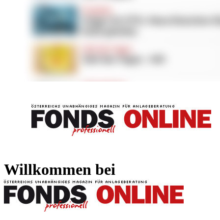
FONDS professionell
FONDS professi
Willkommen bei