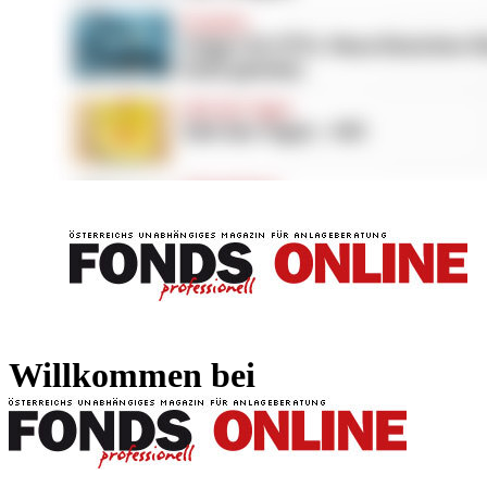
FONDS professionell
FONDS professi
Willkommen bei