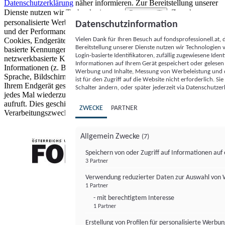
Datenschutzerklärung
näher informieren.
Zur Bereitstellung unserer
Dienste nutzen wir Technologien von
. Zwecke:
Partnern (5)
personalisierte Werbung und Inhalte, Messung von Werbeleistung
Datenschutzinformation
und der Performance von Inhalten sowie Zielgruppenforschung.
Vielen Dank für Ihren Besuch auf fondsprofessionell.at
Cookies, Endgeräte- oder ähnliche Online-Kennungen (z. B. login-
Bereitstellung unserer Dienste nutzen wir Technologien
basierte Kennungen, zufällig generierte Kennungen,
Login-basierte Identifikatoren, zufällig zugewiesene Id
netzwerkbasierte Kennungen) können zusammen mit anderen
Informationen auf Ihrem Gerät gespeichert oder gelese
Informationen (z. B. Browsertyp und Browserinformationen,
Werbung und Inhalte, Messung von Werbeleistung und d
Sprache, Bildschirmgröße, unterstützte Technologien usw.) auf
ist für den Zugriff auf die Website nicht erforderlich. S
Ihrem Endgerät gespeichert oder von dort ausgelesen werden, um es
Schalter ändern, oder später jederzeit via Datenschutzer
jedes Mal wiederzuerkennen, wenn es eine App oder einer Webseite
aufruft. Dies geschieht für einen oder mehrere der hier aufgeführten
ZWECKE
PARTNER
Verarbeitungszwecke.
Allgemein Zwecke
(7)
Speichern von oder Zugriff auf Informationen au
3 Partner
FONDS professionell
Verwendung reduzierter Daten zur Auswahl von
1 Partner
- mit berechtigtem Interesse
1 Partner
Erstellung von Profilen für personalisierte Werbu