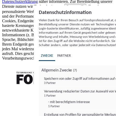
Datenschutzerklärung
näher informieren.
Zur Bereitstellung unserer
Dienste nutzen wir Technologien von
. Zwecke:
Partnern (5)
personalisierte Werbung und Inhalte, Messung von Werbeleistung
Datenschutzinformation
und der Performance von Inhalten sowie Zielgruppenforschung.
Vielen Dank für Ihren Besuch auf fondsprofessionell.at
Cookies, Endgeräte- oder ähnliche Online-Kennungen (z. B. login-
Bereitstellung unserer Dienste nutzen wir Technologien
basierte Kennungen, zufällig generierte Kennungen,
Login-basierte Identifikatoren, zufällig zugewiesene Id
netzwerkbasierte Kennungen) können zusammen mit anderen
Informationen auf Ihrem Gerät gespeichert oder gelese
Informationen (z. B. Browsertyp und Browserinformationen,
Werbung und Inhalte, Messung von Werbeleistung und d
Sprache, Bildschirmgröße, unterstützte Technologien usw.) auf
ist für den Zugriff auf die Website nicht erforderlich. S
Ihrem Endgerät gespeichert oder von dort ausgelesen werden, um es
Schalter ändern, oder später jederzeit via Datenschutzer
jedes Mal wiederzuerkennen, wenn es eine App oder einer Webseite
aufruft. Dies geschieht für einen oder mehrere der hier aufgeführten
ZWECKE
PARTNER
Verarbeitungszwecke.
Allgemein Zwecke
(7)
Speichern von oder Zugriff auf Informationen au
3 Partner
FONDS professionell
Verwendung reduzierter Daten zur Auswahl von
1 Partner
- mit berechtigtem Interesse
1 Partner
Erstellung von Profilen für personalisierte Werbu