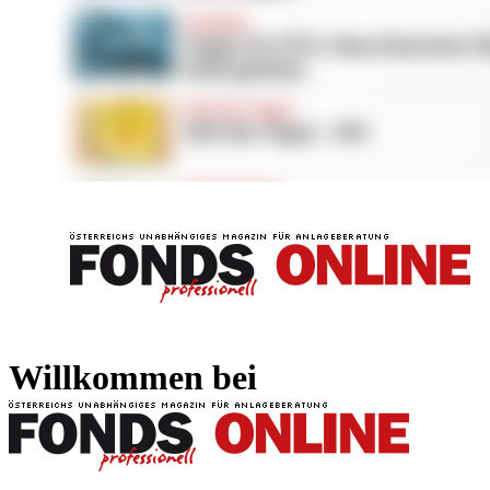
FONDS professionell
FONDS professi
Willkommen bei