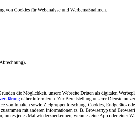
ndung von Cookies für Webanalyse und Werbemaßnahmen.
e Abrechnung).
ünden die Möglichkeit, unsere Webseite Dritten als digitalen Werbeplat
zerklärung
näher informieren.
Zur Bereitstellung unserer Dienste nutz
e von Inhalten sowie Zielgruppenforschung. Cookies, Endgeräte- ode
 zusammen mit anderen Informationen (z. B. Browsertyp und Browserin
n, um es jedes Mal wiederzuerkennen, wenn es eine App oder einer Webs