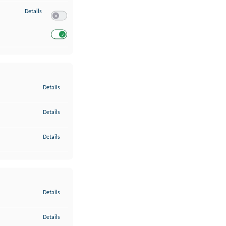
zu Entwicklung und Verbesserung der Angebote
Details
Switch zum Einwilligen bzw. Ablehnen des Dienstes Entwickl
Switch zum Einwilligen bzw. Ablehnen des Dienstes Entwicklu
zu Gewährleistung der Sicherheit, Verhinderung und Aufdeckung v
Details
zu Bereitstellung und Anzeige von Werbung und Inhalten
Details
zu Ihre Entscheidungen zum Datenschutz speichern und übermittel
Details
zu Abgleichung und Kombination von Daten aus unterschiedlichen 
Details
zu Verknüpfung verschiedener Endgeräte
Details