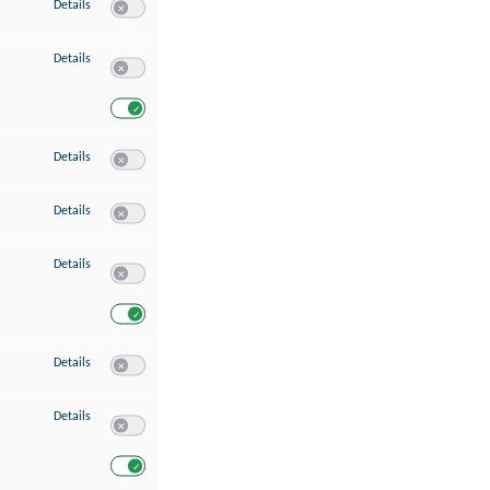
zu Speichern von oder Zugriff auf Informationen auf einem Endgerät
Details
Switch zum Einwilligen bzw. Ablehnen des Dienstes Speichern 
zu Verwendung reduzierter Daten zur Auswahl von Werbeanzeigen
Details
Switch zum Einwilligen bzw. Ablehnen des Dienstes Verwend
Switch zum Einwilligen bzw. Ablehnen des Dienstes Verwendu
zu Erstellung von Profilen für personalisierte Werbung
Details
Switch zum Einwilligen bzw. Ablehnen des Dienstes Erstellung 
zu Verwendung von Profilen zur Auswahl personalisierter Werbung
Details
Switch zum Einwilligen bzw. Ablehnen des Dienstes Verwendun
zu Messung der Werbeleistung
Details
Switch zum Einwilligen bzw. Ablehnen des Dienstes Messung 
Switch zum Einwilligen bzw. Ablehnen des Dienstes Messung d
zu Messung der Performance von Inhalten
Details
Switch zum Einwilligen bzw. Ablehnen des Dienstes Messung 
zu Analyse von Zielgruppen durch Statistiken oder Kombinationen von Dat
Details
Switch zum Einwilligen bzw. Ablehnen des Dienstes Analyse v
Switch zum Einwilligen bzw. Ablehnen des Dienstes Analyse v