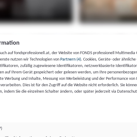
rmation
such auf fondsprofessionell.at, der Website von FONDS professionell Multimedia
ienste nutzen wir Technologien von
Partnern (4)
. Cookies, Geräte- oder ähnliche
entifikatoren, zufällig zugewiesene Identifikatoren, netzwerkbasierte Identifik
en auf Ihrem Gerät gespeichert oder gelesen werden, um Ihre personenbezogen
rte Werbung und Inhalte, Messung von Werbeleistung und der Performance von 
erarbeiten. Dies ist für den Zugriff auf die Website nicht erforderlich. Sie können
, indem Sie die einzelnen Schalter ändern, oder später jederzeit via Datenschu
7)