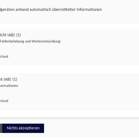
ndgeräten anhand automatisch übermittelter Informationen
icht IAB)
(1)
Fehlerbehebung und Weiterentwicklung
Irland
Impressum
Datenschutzerklärung
Datenschutzeinstellungen
ht IAB)
(1)
nformationen
Irland
ionell
Nichts akzeptieren