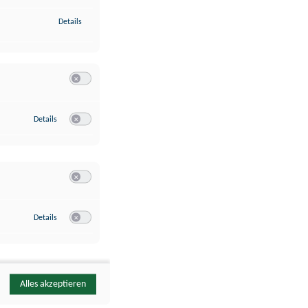
zu Identifikation von Endgeräten anhand automatisch übermittelte
Details
Switch zum Einwilligen bzw. Ablehnen der Kategorie Analyse / 
zu Google Analytics
Details
Switch zum Einwilligen bzw. Ablehnen des Dienstes Google Ana
Switch zum Einwilligen bzw. Ablehnen der Kategorie Sonstige 
zu YouTube
Details
Switch zum Einwilligen bzw. Ablehnen des Dienstes YouTube
Alles akzeptieren