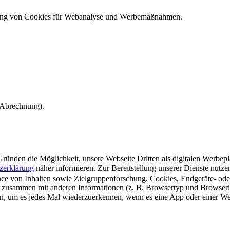
ndung von Cookies für Webanalyse und Werbemaßnahmen.
e Abrechnung).
ünden die Möglichkeit, unsere Webseite Dritten als digitalen Werbeplat
zerklärung
näher informieren.
Zur Bereitstellung unserer Dienste nutz
e von Inhalten sowie Zielgruppenforschung. Cookies, Endgeräte- ode
 zusammen mit anderen Informationen (z. B. Browsertyp und Browserin
n, um es jedes Mal wiederzuerkennen, wenn es eine App oder einer Webs