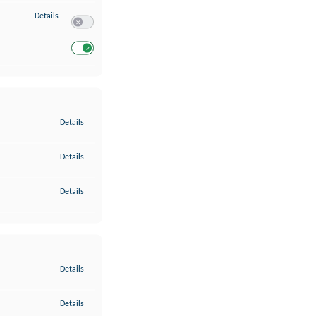
zu Entwicklung und Verbesserung der Angebote
Details
Switch zum Einwilligen bzw. Ablehnen des Dienstes Entwickl
Switch zum Einwilligen bzw. Ablehnen des Dienstes Entwicklu
zu Gewährleistung der Sicherheit, Verhinderung und Aufdeckung v
Details
zu Bereitstellung und Anzeige von Werbung und Inhalten
Details
zu Ihre Entscheidungen zum Datenschutz speichern und übermittel
Details
zu Abgleichung und Kombination von Daten aus unterschiedlichen 
Details
zu Verknüpfung verschiedener Endgeräte
Details