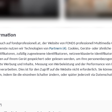
rmation
such auf fondsprofessionell.at, der Website von FONDS professionell Multimedia
ienste nutzen wir Technologien von
Partnern (4)
. Cookies, Geräte- oder ähnliche
entifikatoren, zufällig zugewiesene Identifikatoren, netzwerkbasierte Identifik
en auf Ihrem Gerät gespeichert oder gelesen werden, um Ihre personenbezogen
rte Werbung und Inhalte, Messung von Werbeleistung und der Performance von 
erarbeiten. Dies ist für den Zugriff auf die Website nicht erforderlich. Sie können
, indem Sie die einzelnen Schalter ändern, oder später jederzeit via Datenschu
7)