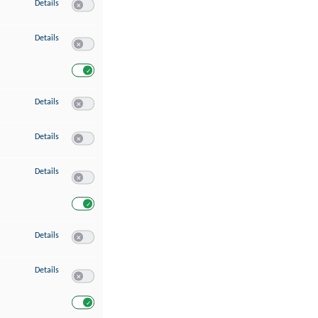
zu Speichern von oder Zugriff auf Informationen auf einem Endgerät
Details
Switch zum Einwilligen bzw. Ablehnen des Dienstes Speichern 
zu Verwendung reduzierter Daten zur Auswahl von Werbeanzeigen
Details
Switch zum Einwilligen bzw. Ablehnen des Dienstes Verwend
Switch zum Einwilligen bzw. Ablehnen des Dienstes Verwendu
zu Erstellung von Profilen für personalisierte Werbung
Details
Switch zum Einwilligen bzw. Ablehnen des Dienstes Erstellung 
zu Verwendung von Profilen zur Auswahl personalisierter Werbung
Details
Switch zum Einwilligen bzw. Ablehnen des Dienstes Verwendun
zu Messung der Werbeleistung
Details
Switch zum Einwilligen bzw. Ablehnen des Dienstes Messung 
Switch zum Einwilligen bzw. Ablehnen des Dienstes Messung d
zu Messung der Performance von Inhalten
Details
Switch zum Einwilligen bzw. Ablehnen des Dienstes Messung 
zu Analyse von Zielgruppen durch Statistiken oder Kombinationen von Dat
Details
Switch zum Einwilligen bzw. Ablehnen des Dienstes Analyse v
Switch zum Einwilligen bzw. Ablehnen des Dienstes Analyse v