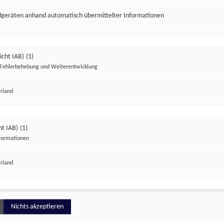
ndgeräten anhand automatisch übermittelter Informationen
icht IAB)
(1)
Fehlerbehebung und Weiterentwicklung
Irland
Impressum
Datenschutzerklärung
Datenschutzeinstellungen
ht IAB)
(1)
nformationen
Irland
ionell
Nichts akzeptieren