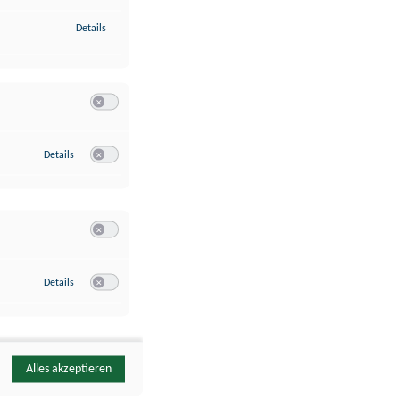
zu Identifikation von Endgeräten anhand automatisch übermittelte
Details
Switch zum Einwilligen bzw. Ablehnen der Kategorie Analyse / 
zu Google Analytics
Details
Switch zum Einwilligen bzw. Ablehnen des Dienstes Google Ana
Switch zum Einwilligen bzw. Ablehnen der Kategorie Sonstige 
zu YouTube
Details
Switch zum Einwilligen bzw. Ablehnen des Dienstes YouTube
Alles akzeptieren