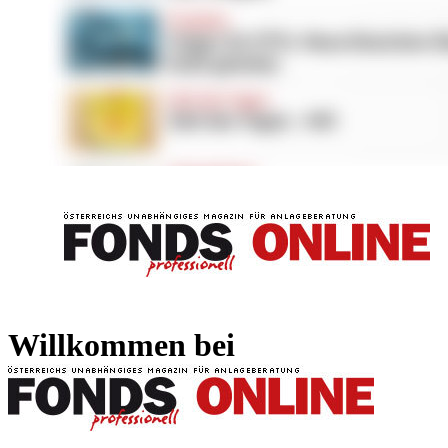
FONDS professionell
FONDS professi
Willkommen bei