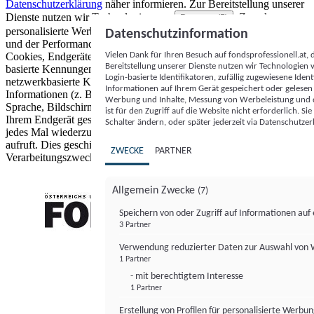
Datenschutzerklärung
näher informieren.
Zur Bereitstellung unserer
Dienste nutzen wir Technologien von
. Zwecke:
Partnern (5)
personalisierte Werbung und Inhalte, Messung von Werbeleistung
Datenschutzinformation
und der Performance von Inhalten sowie Zielgruppenforschung.
Vielen Dank für Ihren Besuch auf fondsprofessionell.at
Cookies, Endgeräte- oder ähnliche Online-Kennungen (z. B. login-
Bereitstellung unserer Dienste nutzen wir Technologien
basierte Kennungen, zufällig generierte Kennungen,
Login-basierte Identifikatoren, zufällig zugewiesene Id
netzwerkbasierte Kennungen) können zusammen mit anderen
Informationen auf Ihrem Gerät gespeichert oder gelese
Informationen (z. B. Browsertyp und Browserinformationen,
Werbung und Inhalte, Messung von Werbeleistung und d
Sprache, Bildschirmgröße, unterstützte Technologien usw.) auf
ist für den Zugriff auf die Website nicht erforderlich. S
Ihrem Endgerät gespeichert oder von dort ausgelesen werden, um es
Schalter ändern, oder später jederzeit via Datenschutzer
jedes Mal wiederzuerkennen, wenn es eine App oder einer Webseite
aufruft. Dies geschieht für einen oder mehrere der hier aufgeführten
ZWECKE
PARTNER
Verarbeitungszwecke.
Allgemein Zwecke
(7)
Speichern von oder Zugriff auf Informationen au
3 Partner
FONDS professionell
Verwendung reduzierter Daten zur Auswahl von
1 Partner
- mit berechtigtem Interesse
1 Partner
Erstellung von Profilen für personalisierte Werbu