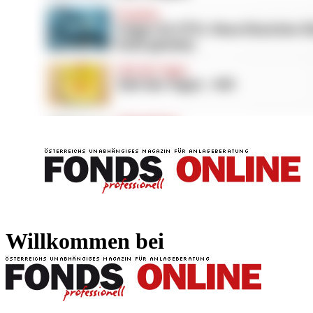
FONDS professionell
FONDS professi
Willkommen bei