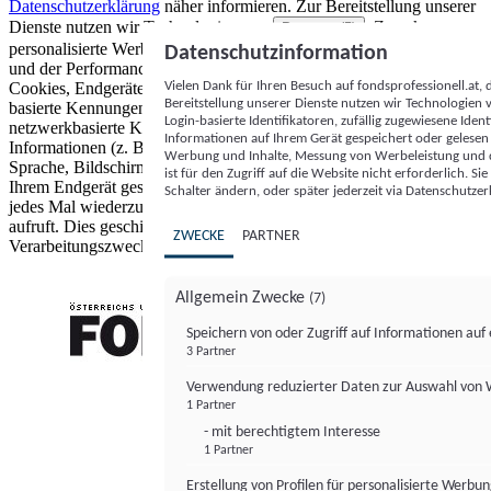
Datenschutzerklärung
näher informieren.
Zur Bereitstellung unserer
Dienste nutzen wir Technologien von
. Zwecke:
Partnern (5)
personalisierte Werbung und Inhalte, Messung von Werbeleistung
Datenschutzinformation
und der Performance von Inhalten sowie Zielgruppenforschung.
Vielen Dank für Ihren Besuch auf fondsprofessionell.at
Cookies, Endgeräte- oder ähnliche Online-Kennungen (z. B. login-
Bereitstellung unserer Dienste nutzen wir Technologien
basierte Kennungen, zufällig generierte Kennungen,
Login-basierte Identifikatoren, zufällig zugewiesene Id
netzwerkbasierte Kennungen) können zusammen mit anderen
Informationen auf Ihrem Gerät gespeichert oder gelese
Informationen (z. B. Browsertyp und Browserinformationen,
Werbung und Inhalte, Messung von Werbeleistung und d
Sprache, Bildschirmgröße, unterstützte Technologien usw.) auf
ist für den Zugriff auf die Website nicht erforderlich. S
Ihrem Endgerät gespeichert oder von dort ausgelesen werden, um es
Schalter ändern, oder später jederzeit via Datenschutzer
jedes Mal wiederzuerkennen, wenn es eine App oder einer Webseite
aufruft. Dies geschieht für einen oder mehrere der hier aufgeführten
ZWECKE
PARTNER
Verarbeitungszwecke.
Allgemein Zwecke
(7)
Speichern von oder Zugriff auf Informationen au
3 Partner
FONDS professionell
Verwendung reduzierter Daten zur Auswahl von
1 Partner
- mit berechtigtem Interesse
1 Partner
Erstellung von Profilen für personalisierte Werbu