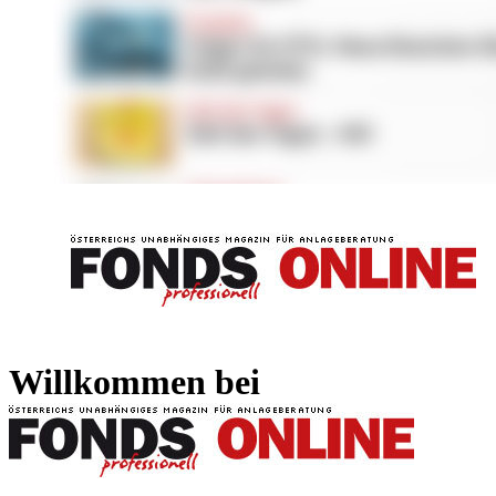
FONDS professionell
FONDS professi
Willkommen bei