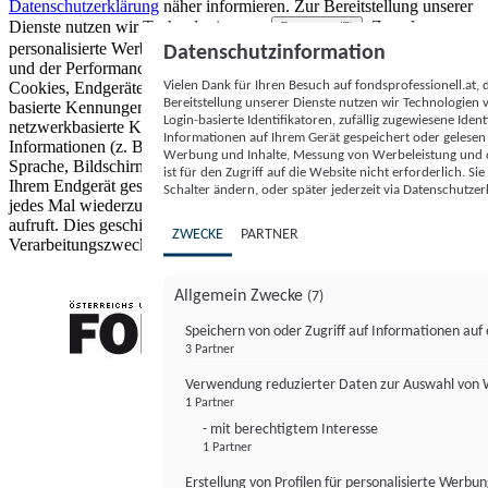
Datenschutzerklärung
näher informieren.
Zur Bereitstellung unserer
Dienste nutzen wir Technologien von
. Zwecke:
Partnern (5)
personalisierte Werbung und Inhalte, Messung von Werbeleistung
Datenschutzinformation
und der Performance von Inhalten sowie Zielgruppenforschung.
Vielen Dank für Ihren Besuch auf fondsprofessionell.at
Cookies, Endgeräte- oder ähnliche Online-Kennungen (z. B. login-
Bereitstellung unserer Dienste nutzen wir Technologien
basierte Kennungen, zufällig generierte Kennungen,
Login-basierte Identifikatoren, zufällig zugewiesene Id
netzwerkbasierte Kennungen) können zusammen mit anderen
Informationen auf Ihrem Gerät gespeichert oder gelese
Informationen (z. B. Browsertyp und Browserinformationen,
Werbung und Inhalte, Messung von Werbeleistung und d
Sprache, Bildschirmgröße, unterstützte Technologien usw.) auf
ist für den Zugriff auf die Website nicht erforderlich. S
Ihrem Endgerät gespeichert oder von dort ausgelesen werden, um es
Schalter ändern, oder später jederzeit via Datenschutzer
jedes Mal wiederzuerkennen, wenn es eine App oder einer Webseite
aufruft. Dies geschieht für einen oder mehrere der hier aufgeführten
ZWECKE
PARTNER
Verarbeitungszwecke.
Allgemein Zwecke
(7)
Speichern von oder Zugriff auf Informationen au
3 Partner
FONDS professionell
Verwendung reduzierter Daten zur Auswahl von
1 Partner
- mit berechtigtem Interesse
1 Partner
Erstellung von Profilen für personalisierte Werbu