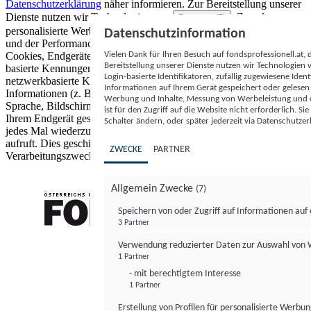
Datenschutzerklärung
näher informieren.
Zur Bereitstellung unserer
Dienste nutzen wir Technologien von
. Zwecke:
Partnern (5)
personalisierte Werbung und Inhalte, Messung von Werbeleistung
Datenschutzinformation
und der Performance von Inhalten sowie Zielgruppenforschung.
Vielen Dank für Ihren Besuch auf fondsprofessionell.at
Cookies, Endgeräte- oder ähnliche Online-Kennungen (z. B. login-
Bereitstellung unserer Dienste nutzen wir Technologien
basierte Kennungen, zufällig generierte Kennungen,
Login-basierte Identifikatoren, zufällig zugewiesene Id
netzwerkbasierte Kennungen) können zusammen mit anderen
Informationen auf Ihrem Gerät gespeichert oder gelese
Informationen (z. B. Browsertyp und Browserinformationen,
Werbung und Inhalte, Messung von Werbeleistung und d
Sprache, Bildschirmgröße, unterstützte Technologien usw.) auf
ist für den Zugriff auf die Website nicht erforderlich. S
Ihrem Endgerät gespeichert oder von dort ausgelesen werden, um es
Schalter ändern, oder später jederzeit via Datenschutzer
jedes Mal wiederzuerkennen, wenn es eine App oder einer Webseite
aufruft. Dies geschieht für einen oder mehrere der hier aufgeführten
ZWECKE
PARTNER
Verarbeitungszwecke.
Allgemein Zwecke
(7)
Speichern von oder Zugriff auf Informationen au
3 Partner
FONDS professionell
Verwendung reduzierter Daten zur Auswahl von
1 Partner
- mit berechtigtem Interesse
1 Partner
Erstellung von Profilen für personalisierte Werbu