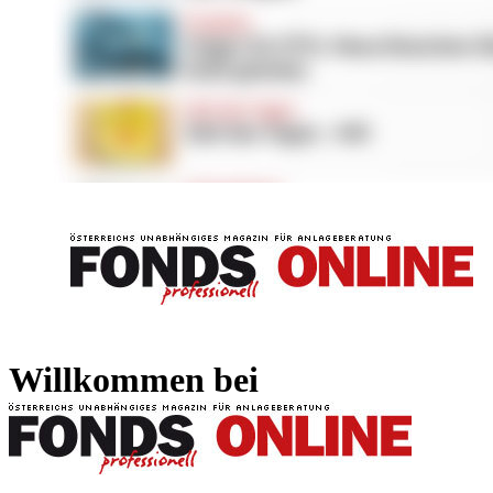
FONDS professionell
FONDS professi
Willkommen bei