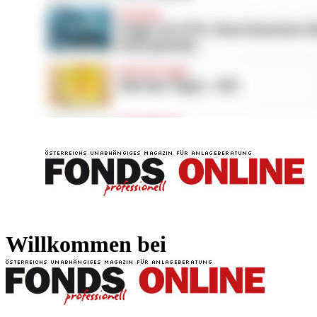
FONDS professionell
FONDS professi
Willkommen bei