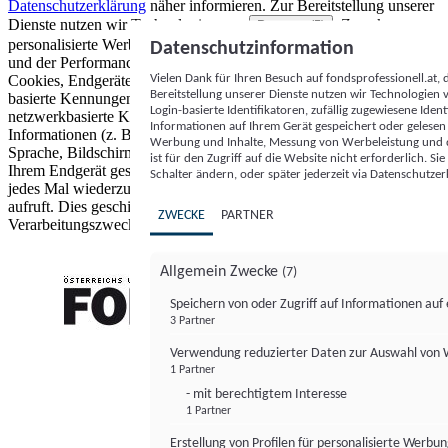
Datenschutzerklärung
näher informieren.
Zur Bereitstellung unserer
Dienste nutzen wir Technologien von
. Zwecke:
Partnern (5)
personalisierte Werbung und Inhalte, Messung von Werbeleistung
Datenschutzinformation
und der Performance von Inhalten sowie Zielgruppenforschung.
Vielen Dank für Ihren Besuch auf fondsprofessionell.at
Cookies, Endgeräte- oder ähnliche Online-Kennungen (z. B. login-
Bereitstellung unserer Dienste nutzen wir Technologien
basierte Kennungen, zufällig generierte Kennungen,
Login-basierte Identifikatoren, zufällig zugewiesene Id
netzwerkbasierte Kennungen) können zusammen mit anderen
Informationen auf Ihrem Gerät gespeichert oder gelese
Informationen (z. B. Browsertyp und Browserinformationen,
Werbung und Inhalte, Messung von Werbeleistung und d
Sprache, Bildschirmgröße, unterstützte Technologien usw.) auf
ist für den Zugriff auf die Website nicht erforderlich. S
Ihrem Endgerät gespeichert oder von dort ausgelesen werden, um es
Schalter ändern, oder später jederzeit via Datenschutzer
jedes Mal wiederzuerkennen, wenn es eine App oder einer Webseite
aufruft. Dies geschieht für einen oder mehrere der hier aufgeführten
ZWECKE
PARTNER
Verarbeitungszwecke.
Allgemein Zwecke
(7)
Speichern von oder Zugriff auf Informationen au
3 Partner
FONDS professionell
Verwendung reduzierter Daten zur Auswahl von
1 Partner
- mit berechtigtem Interesse
1 Partner
Erstellung von Profilen für personalisierte Werbu