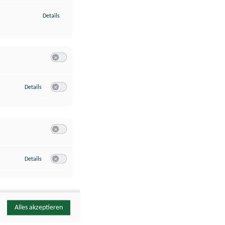
zu Identifikation von Endgeräten anhand automatisch übermittelte
Details
Switch zum Einwilligen bzw. Ablehnen der Kategorie Analyse / 
zu Google Analytics
Details
Switch zum Einwilligen bzw. Ablehnen des Dienstes Google Ana
Switch zum Einwilligen bzw. Ablehnen der Kategorie Sonstige 
zu YouTube
Details
Switch zum Einwilligen bzw. Ablehnen des Dienstes YouTube
Alles akzeptieren