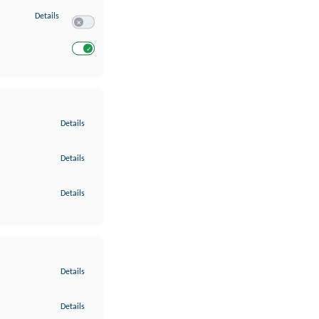
zu Entwicklung und Verbesserung der Angebote
Details
Switch zum Einwilligen bzw. Ablehnen des Dienstes Entwickl
Switch zum Einwilligen bzw. Ablehnen des Dienstes Entwicklu
zu Gewährleistung der Sicherheit, Verhinderung und Aufdeckung v
Details
zu Bereitstellung und Anzeige von Werbung und Inhalten
Details
zu Ihre Entscheidungen zum Datenschutz speichern und übermittel
Details
zu Abgleichung und Kombination von Daten aus unterschiedlichen 
Details
zu Verknüpfung verschiedener Endgeräte
Details