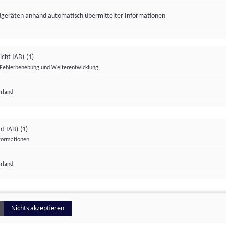
ndgeräten anhand automatisch übermittelter Informationen
icht IAB)
(1)
Fehlerbehebung und Weiterentwicklung
Irland
Impressum
Datenschutzerklärung
Datenschutzeinstellungen
ht IAB)
(1)
nformationen
Irland
ionell
Nichts akzeptieren