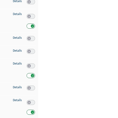
zu Speichern von oder Zugriff auf Informationen auf einem Endgerät
Details
Switch zum Einwilligen bzw. Ablehnen des Dienstes Speichern 
zu Verwendung reduzierter Daten zur Auswahl von Werbeanzeigen
Details
Switch zum Einwilligen bzw. Ablehnen des Dienstes Verwend
Switch zum Einwilligen bzw. Ablehnen des Dienstes Verwendu
zu Erstellung von Profilen für personalisierte Werbung
Details
Switch zum Einwilligen bzw. Ablehnen des Dienstes Erstellung 
zu Verwendung von Profilen zur Auswahl personalisierter Werbung
Details
Switch zum Einwilligen bzw. Ablehnen des Dienstes Verwendun
zu Messung der Werbeleistung
Details
Switch zum Einwilligen bzw. Ablehnen des Dienstes Messung 
Switch zum Einwilligen bzw. Ablehnen des Dienstes Messung d
zu Messung der Performance von Inhalten
Details
Switch zum Einwilligen bzw. Ablehnen des Dienstes Messung 
zu Analyse von Zielgruppen durch Statistiken oder Kombinationen von Dat
Details
Switch zum Einwilligen bzw. Ablehnen des Dienstes Analyse v
Switch zum Einwilligen bzw. Ablehnen des Dienstes Analyse v