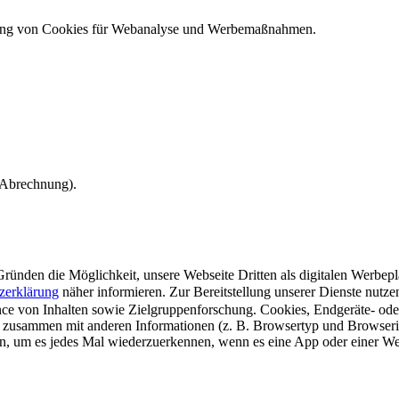
ndung von Cookies für Webanalyse und Werbemaßnahmen.
e Abrechnung).
ünden die Möglichkeit, unsere Webseite Dritten als digitalen Werbeplat
zerklärung
näher informieren.
Zur Bereitstellung unserer Dienste nutz
e von Inhalten sowie Zielgruppenforschung. Cookies, Endgeräte- ode
 zusammen mit anderen Informationen (z. B. Browsertyp und Browserin
n, um es jedes Mal wiederzuerkennen, wenn es eine App oder einer Webs