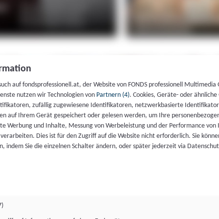
rmation
such auf fondsprofessionell.at, der Website von FONDS professionell Multimedia
ienste nutzen wir Technologien von
Partnern (4)
. Cookies, Geräte- oder ähnliche
entifikatoren, zufällig zugewiesene Identifikatoren, netzwerkbasierte Identifik
en auf Ihrem Gerät gespeichert oder gelesen werden, um Ihre personenbezogen
rte Werbung und Inhalte, Messung von Werbeleistung und der Performance von 
erarbeiten. Dies ist für den Zugriff auf die Website nicht erforderlich. Sie können
, indem Sie die einzelnen Schalter ändern, oder später jederzeit via Datenschu
7)