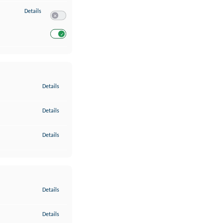
zu Entwicklung und Verbesserung der Angebote
Details
Switch zum Einwilligen bzw. Ablehnen des Dienstes Entwickl
Switch zum Einwilligen bzw. Ablehnen des Dienstes Entwicklu
zu Gewährleistung der Sicherheit, Verhinderung und Aufdeckung v
Details
zu Bereitstellung und Anzeige von Werbung und Inhalten
Details
zu Ihre Entscheidungen zum Datenschutz speichern und übermittel
Details
zu Abgleichung und Kombination von Daten aus unterschiedlichen 
Details
zu Verknüpfung verschiedener Endgeräte
Details