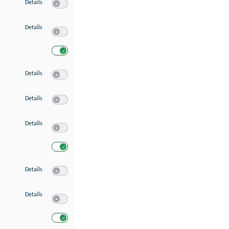
zu Speichern von oder Zugriff auf Informationen auf einem Endgerät
Details
Switch zum Einwilligen bzw. Ablehnen des Dienstes Speichern 
zu Verwendung reduzierter Daten zur Auswahl von Werbeanzeigen
Details
Switch zum Einwilligen bzw. Ablehnen des Dienstes Verwend
Switch zum Einwilligen bzw. Ablehnen des Dienstes Verwendu
zu Erstellung von Profilen für personalisierte Werbung
Details
Switch zum Einwilligen bzw. Ablehnen des Dienstes Erstellung 
zu Verwendung von Profilen zur Auswahl personalisierter Werbung
Details
Switch zum Einwilligen bzw. Ablehnen des Dienstes Verwendun
zu Messung der Werbeleistung
Details
Switch zum Einwilligen bzw. Ablehnen des Dienstes Messung 
Switch zum Einwilligen bzw. Ablehnen des Dienstes Messung d
zu Messung der Performance von Inhalten
Details
Switch zum Einwilligen bzw. Ablehnen des Dienstes Messung 
zu Analyse von Zielgruppen durch Statistiken oder Kombinationen von Dat
Details
Switch zum Einwilligen bzw. Ablehnen des Dienstes Analyse v
Switch zum Einwilligen bzw. Ablehnen des Dienstes Analyse v