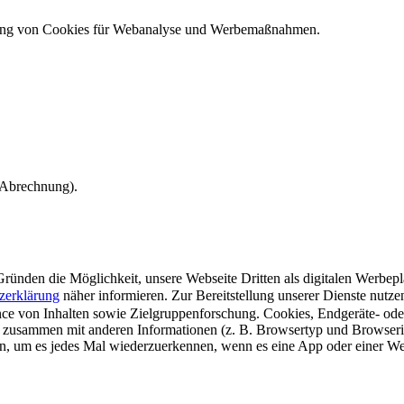
ndung von Cookies für Webanalyse und Werbemaßnahmen.
e Abrechnung).
ünden die Möglichkeit, unsere Webseite Dritten als digitalen Werbeplat
zerklärung
näher informieren.
Zur Bereitstellung unserer Dienste nutz
e von Inhalten sowie Zielgruppenforschung. Cookies, Endgeräte- ode
 zusammen mit anderen Informationen (z. B. Browsertyp und Browserin
n, um es jedes Mal wiederzuerkennen, wenn es eine App oder einer Webs