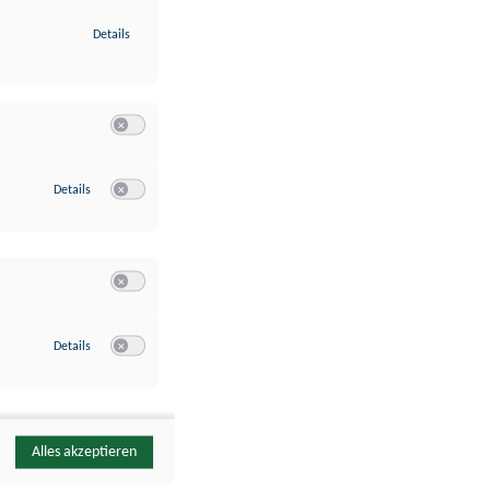
zu Identifikation von Endgeräten anhand automatisch übermittelte
Details
Switch zum Einwilligen bzw. Ablehnen der Kategorie Analyse / 
zu Google Analytics
Details
Switch zum Einwilligen bzw. Ablehnen des Dienstes Google Ana
Switch zum Einwilligen bzw. Ablehnen der Kategorie Sonstige 
zu YouTube
Details
Switch zum Einwilligen bzw. Ablehnen des Dienstes YouTube
Alles akzeptieren