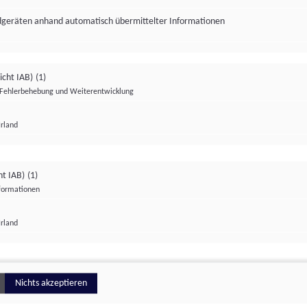
ndgeräten anhand automatisch übermittelter Informationen
icht IAB)
(1)
Fehlerbehebung und Weiterentwicklung
Irland
Impressum
Datenschutzerklärung
Datenschutzeinstellungen
ht IAB)
(1)
nformationen
Irland
ionell
Nichts akzeptieren