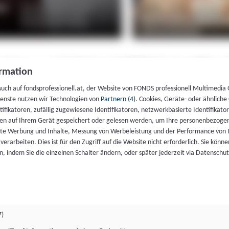
rmation
such auf fondsprofessionell.at, der Website von FONDS professionell Multimedia
ienste nutzen wir Technologien von
Partnern (4)
. Cookies, Geräte- oder ähnliche
entifikatoren, zufällig zugewiesene Identifikatoren, netzwerkbasierte Identifik
en auf Ihrem Gerät gespeichert oder gelesen werden, um Ihre personenbezogen
rte Werbung und Inhalte, Messung von Werbeleistung und der Performance von 
erarbeiten. Dies ist für den Zugriff auf die Website nicht erforderlich. Sie können
, indem Sie die einzelnen Schalter ändern, oder später jederzeit via Datenschu
7)