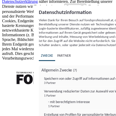
Datenschutzerklärung
näher informieren.
Zur Bereitstellung unserer
Dienste nutzen wir Technologien von
. Zwecke:
Partnern (5)
personalisierte Werbung und Inhalte, Messung von Werbeleistung
Datenschutzinformation
und der Performance von Inhalten sowie Zielgruppenforschung.
Vielen Dank für Ihren Besuch auf fondsprofessionell.at
Cookies, Endgeräte- oder ähnliche Online-Kennungen (z. B. login-
Bereitstellung unserer Dienste nutzen wir Technologien
basierte Kennungen, zufällig generierte Kennungen,
Login-basierte Identifikatoren, zufällig zugewiesene Id
netzwerkbasierte Kennungen) können zusammen mit anderen
Informationen auf Ihrem Gerät gespeichert oder gelese
Informationen (z. B. Browsertyp und Browserinformationen,
Werbung und Inhalte, Messung von Werbeleistung und d
Sprache, Bildschirmgröße, unterstützte Technologien usw.) auf
ist für den Zugriff auf die Website nicht erforderlich. S
Ihrem Endgerät gespeichert oder von dort ausgelesen werden, um es
Schalter ändern, oder später jederzeit via Datenschutzer
jedes Mal wiederzuerkennen, wenn es eine App oder einer Webseite
aufruft. Dies geschieht für einen oder mehrere der hier aufgeführten
ZWECKE
PARTNER
Verarbeitungszwecke.
Allgemein Zwecke
(7)
Speichern von oder Zugriff auf Informationen au
3 Partner
FONDS professionell
Verwendung reduzierter Daten zur Auswahl von
1 Partner
- mit berechtigtem Interesse
1 Partner
Erstellung von Profilen für personalisierte Werbu