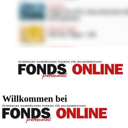
FONDS professionell
FONDS professi
Willkommen bei