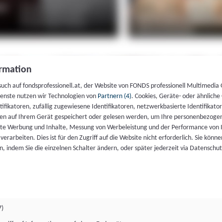
rmation
such auf fondsprofessionell.at, der Website von FONDS professionell Multimedia
ienste nutzen wir Technologien von
Partnern (4)
. Cookies, Geräte- oder ähnliche
entifikatoren, zufällig zugewiesene Identifikatoren, netzwerkbasierte Identifik
en auf Ihrem Gerät gespeichert oder gelesen werden, um Ihre personenbezogen
rte Werbung und Inhalte, Messung von Werbeleistung und der Performance von 
erarbeiten. Dies ist für den Zugriff auf die Website nicht erforderlich. Sie können
, indem Sie die einzelnen Schalter ändern, oder später jederzeit via Datenschu
7)