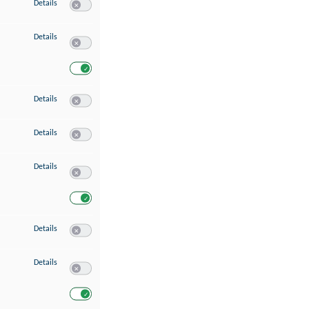
zu Speichern von oder Zugriff auf Informationen auf einem Endgerät
Details
Switch zum Einwilligen bzw. Ablehnen des Dienstes Speichern 
zu Verwendung reduzierter Daten zur Auswahl von Werbeanzeigen
Details
Switch zum Einwilligen bzw. Ablehnen des Dienstes Verwend
Switch zum Einwilligen bzw. Ablehnen des Dienstes Verwendu
zu Erstellung von Profilen für personalisierte Werbung
Details
Switch zum Einwilligen bzw. Ablehnen des Dienstes Erstellung 
zu Verwendung von Profilen zur Auswahl personalisierter Werbung
Details
Switch zum Einwilligen bzw. Ablehnen des Dienstes Verwendun
zu Messung der Werbeleistung
Details
Switch zum Einwilligen bzw. Ablehnen des Dienstes Messung 
Switch zum Einwilligen bzw. Ablehnen des Dienstes Messung d
zu Messung der Performance von Inhalten
Details
Switch zum Einwilligen bzw. Ablehnen des Dienstes Messung 
zu Analyse von Zielgruppen durch Statistiken oder Kombinationen von Dat
Details
Switch zum Einwilligen bzw. Ablehnen des Dienstes Analyse v
Switch zum Einwilligen bzw. Ablehnen des Dienstes Analyse v