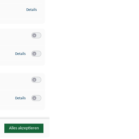
zu Identifikation von Endgeräten anhand automatisch übermittelte
Details
Switch zum Einwilligen bzw. Ablehnen der Kategorie Analyse / 
zu Google Analytics
Details
Switch zum Einwilligen bzw. Ablehnen des Dienstes Google Ana
Switch zum Einwilligen bzw. Ablehnen der Kategorie Sonstige 
zu YouTube
Details
Switch zum Einwilligen bzw. Ablehnen des Dienstes YouTube
Alles akzeptieren