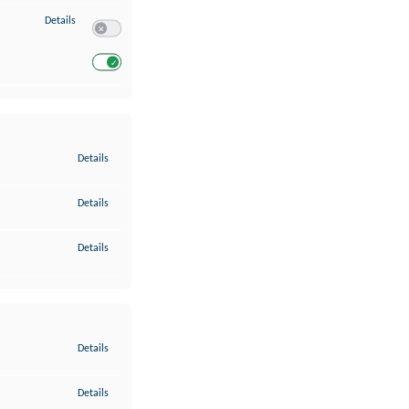
zu Entwicklung und Verbesserung der Angebote
Details
Switch zum Einwilligen bzw. Ablehnen des Dienstes Entwickl
Switch zum Einwilligen bzw. Ablehnen des Dienstes Entwicklu
zu Gewährleistung der Sicherheit, Verhinderung und Aufdeckung v
Details
zu Bereitstellung und Anzeige von Werbung und Inhalten
Details
zu Ihre Entscheidungen zum Datenschutz speichern und übermittel
Details
zu Abgleichung und Kombination von Daten aus unterschiedlichen 
Details
zu Verknüpfung verschiedener Endgeräte
Details