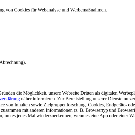
ndung von Cookies für Webanalyse und Werbemaßnahmen.
e Abrechnung).
ünden die Möglichkeit, unsere Webseite Dritten als digitalen Werbeplat
zerklärung
näher informieren.
Zur Bereitstellung unserer Dienste nutz
e von Inhalten sowie Zielgruppenforschung. Cookies, Endgeräte- ode
 zusammen mit anderen Informationen (z. B. Browsertyp und Browserin
n, um es jedes Mal wiederzuerkennen, wenn es eine App oder einer Webs