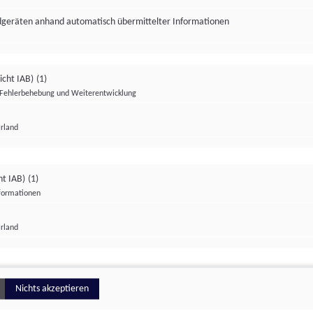
ndgeräten anhand automatisch übermittelter Informationen
icht IAB)
(1)
Fehlerbehebung und Weiterentwicklung
Irland
Impressum
Datenschutzerklärung
Datenschutzeinstellungen
ht IAB)
(1)
nformationen
Irland
ionell
Nichts akzeptieren