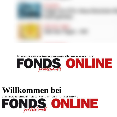
FONDS professionell
FONDS professi
Willkommen bei