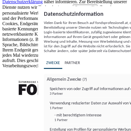
Datenschutzerklärung
näher informieren.
Zur Bereitstellung unserer
Dienste nutzen wir Technologien von
. Zwecke:
Partnern (5)
personalisierte Werbung und Inhalte, Messung von Werbeleistung
Datenschutzinformation
und der Performance von Inhalten sowie Zielgruppenforschung.
Vielen Dank für Ihren Besuch auf fondsprofessionell.at
Cookies, Endgeräte- oder ähnliche Online-Kennungen (z. B. login-
Bereitstellung unserer Dienste nutzen wir Technologien
basierte Kennungen, zufällig generierte Kennungen,
Login-basierte Identifikatoren, zufällig zugewiesene Id
netzwerkbasierte Kennungen) können zusammen mit anderen
Informationen auf Ihrem Gerät gespeichert oder gelese
Informationen (z. B. Browsertyp und Browserinformationen,
Werbung und Inhalte, Messung von Werbeleistung und d
Sprache, Bildschirmgröße, unterstützte Technologien usw.) auf
ist für den Zugriff auf die Website nicht erforderlich. S
Ihrem Endgerät gespeichert oder von dort ausgelesen werden, um es
Schalter ändern, oder später jederzeit via Datenschutzer
jedes Mal wiederzuerkennen, wenn es eine App oder einer Webseite
aufruft. Dies geschieht für einen oder mehrere der hier aufgeführten
ZWECKE
PARTNER
Verarbeitungszwecke.
Allgemein Zwecke
(7)
Speichern von oder Zugriff auf Informationen au
3 Partner
FONDS professionell
Verwendung reduzierter Daten zur Auswahl von
1 Partner
- mit berechtigtem Interesse
1 Partner
Erstellung von Profilen für personalisierte Werbu