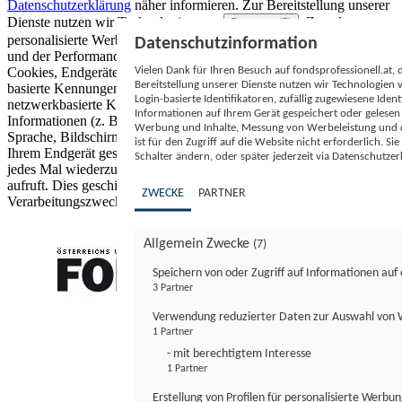
Datenschutzerklärung
näher informieren.
Zur Bereitstellung unserer
Dienste nutzen wir Technologien von
. Zwecke:
Partnern (5)
personalisierte Werbung und Inhalte, Messung von Werbeleistung
Datenschutzinformation
und der Performance von Inhalten sowie Zielgruppenforschung.
Vielen Dank für Ihren Besuch auf fondsprofessionell.at
Cookies, Endgeräte- oder ähnliche Online-Kennungen (z. B. login-
Bereitstellung unserer Dienste nutzen wir Technologien
basierte Kennungen, zufällig generierte Kennungen,
Login-basierte Identifikatoren, zufällig zugewiesene Id
netzwerkbasierte Kennungen) können zusammen mit anderen
Informationen auf Ihrem Gerät gespeichert oder gelese
Informationen (z. B. Browsertyp und Browserinformationen,
Werbung und Inhalte, Messung von Werbeleistung und d
Sprache, Bildschirmgröße, unterstützte Technologien usw.) auf
ist für den Zugriff auf die Website nicht erforderlich. S
Ihrem Endgerät gespeichert oder von dort ausgelesen werden, um es
Schalter ändern, oder später jederzeit via Datenschutzer
jedes Mal wiederzuerkennen, wenn es eine App oder einer Webseite
aufruft. Dies geschieht für einen oder mehrere der hier aufgeführten
ZWECKE
PARTNER
Verarbeitungszwecke.
Allgemein Zwecke
(7)
Speichern von oder Zugriff auf Informationen au
3 Partner
FONDS professionell
Verwendung reduzierter Daten zur Auswahl von
1 Partner
- mit berechtigtem Interesse
1 Partner
Erstellung von Profilen für personalisierte Werbu