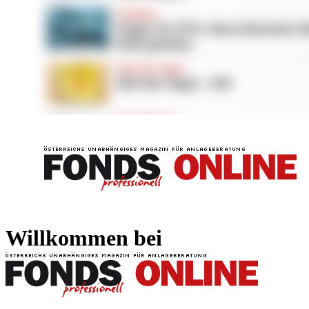
FONDS professionell
FONDS professi
Willkommen bei