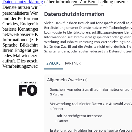
Datenschutzerklärung
näher informieren.
Zur Bereitstellung unserer
Dienste nutzen wir Technologien von
. Zwecke:
Partnern (5)
personalisierte Werbung und Inhalte, Messung von Werbeleistung
Datenschutzinformation
und der Performance von Inhalten sowie Zielgruppenforschung.
Vielen Dank für Ihren Besuch auf fondsprofessionell.at
Cookies, Endgeräte- oder ähnliche Online-Kennungen (z. B. login-
Bereitstellung unserer Dienste nutzen wir Technologien
basierte Kennungen, zufällig generierte Kennungen,
Login-basierte Identifikatoren, zufällig zugewiesene Id
netzwerkbasierte Kennungen) können zusammen mit anderen
Informationen auf Ihrem Gerät gespeichert oder gelese
Informationen (z. B. Browsertyp und Browserinformationen,
Werbung und Inhalte, Messung von Werbeleistung und d
Sprache, Bildschirmgröße, unterstützte Technologien usw.) auf
ist für den Zugriff auf die Website nicht erforderlich. S
Ihrem Endgerät gespeichert oder von dort ausgelesen werden, um es
Schalter ändern, oder später jederzeit via Datenschutzer
jedes Mal wiederzuerkennen, wenn es eine App oder einer Webseite
aufruft. Dies geschieht für einen oder mehrere der hier aufgeführten
ZWECKE
PARTNER
Verarbeitungszwecke.
Allgemein Zwecke
(7)
Speichern von oder Zugriff auf Informationen au
3 Partner
FONDS professionell
Verwendung reduzierter Daten zur Auswahl von
1 Partner
- mit berechtigtem Interesse
1 Partner
Erstellung von Profilen für personalisierte Werbu