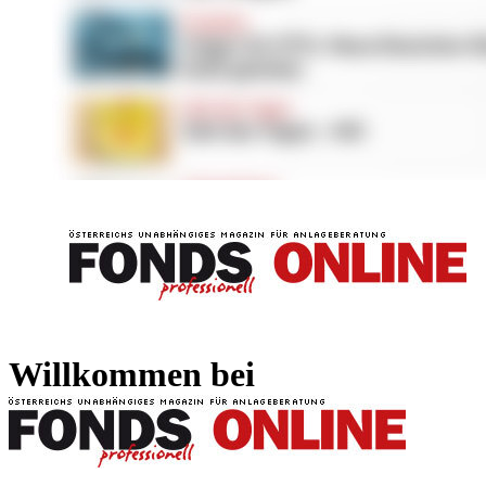
FONDS professionell
FONDS professi
Willkommen bei