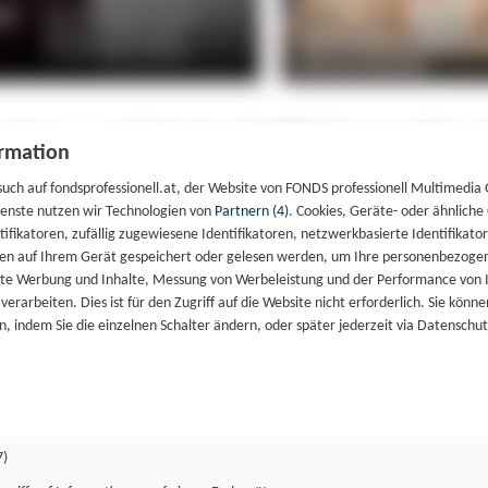
rmation
such auf fondsprofessionell.at, der Website von FONDS professionell Multimedia
ienste nutzen wir Technologien von
Partnern (4)
. Cookies, Geräte- oder ähnliche
entifikatoren, zufällig zugewiesene Identifikatoren, netzwerkbasierte Identifik
en auf Ihrem Gerät gespeichert oder gelesen werden, um Ihre personenbezogen
rte Werbung und Inhalte, Messung von Werbeleistung und der Performance von 
erarbeiten. Dies ist für den Zugriff auf die Website nicht erforderlich. Sie können
, indem Sie die einzelnen Schalter ändern, oder später jederzeit via Datenschu
7)