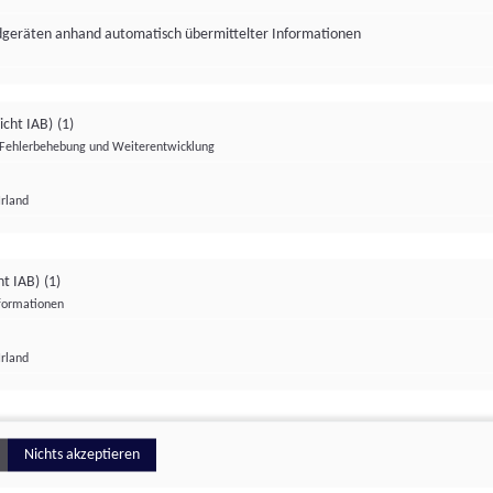
ndgeräten anhand automatisch übermittelter Informationen
icht IAB)
(1)
Fehlerbehebung und Weiterentwicklung
Irland
Impressum
Datenschutzerklärung
Datenschutzeinstellungen
ht IAB)
(1)
nformationen
Irland
ionell
Nichts akzeptieren