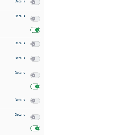
zu Speichern von oder Zugriff auf Informationen auf einem Endgerät
Details
Switch zum Einwilligen bzw. Ablehnen des Dienstes Speichern 
zu Verwendung reduzierter Daten zur Auswahl von Werbeanzeigen
Details
Switch zum Einwilligen bzw. Ablehnen des Dienstes Verwend
Switch zum Einwilligen bzw. Ablehnen des Dienstes Verwendu
zu Erstellung von Profilen für personalisierte Werbung
Details
Switch zum Einwilligen bzw. Ablehnen des Dienstes Erstellung 
zu Verwendung von Profilen zur Auswahl personalisierter Werbung
Details
Switch zum Einwilligen bzw. Ablehnen des Dienstes Verwendun
zu Messung der Werbeleistung
Details
Switch zum Einwilligen bzw. Ablehnen des Dienstes Messung 
Switch zum Einwilligen bzw. Ablehnen des Dienstes Messung d
zu Messung der Performance von Inhalten
Details
Switch zum Einwilligen bzw. Ablehnen des Dienstes Messung 
zu Analyse von Zielgruppen durch Statistiken oder Kombinationen von Dat
Details
Switch zum Einwilligen bzw. Ablehnen des Dienstes Analyse v
Switch zum Einwilligen bzw. Ablehnen des Dienstes Analyse v