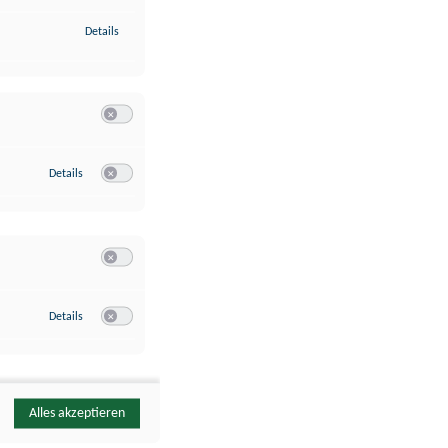
zu Identifikation von Endgeräten anhand automatisch übermittelte
Details
Switch zum Einwilligen bzw. Ablehnen der Kategorie Analyse / 
zu Google Analytics
Details
Switch zum Einwilligen bzw. Ablehnen des Dienstes Google Ana
Switch zum Einwilligen bzw. Ablehnen der Kategorie Sonstige 
zu YouTube
Details
Switch zum Einwilligen bzw. Ablehnen des Dienstes YouTube
Alles akzeptieren