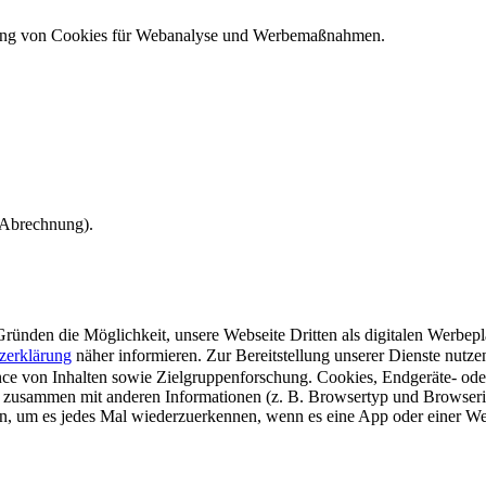
ndung von Cookies für Webanalyse und Werbemaßnahmen.
e Abrechnung).
ünden die Möglichkeit, unsere Webseite Dritten als digitalen Werbeplat
zerklärung
näher informieren.
Zur Bereitstellung unserer Dienste nutz
e von Inhalten sowie Zielgruppenforschung. Cookies, Endgeräte- ode
 zusammen mit anderen Informationen (z. B. Browsertyp und Browserin
n, um es jedes Mal wiederzuerkennen, wenn es eine App oder einer Webs