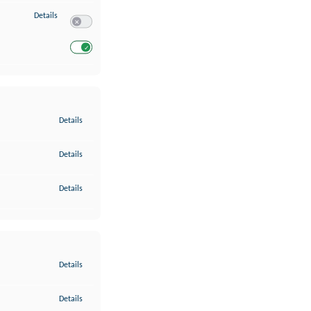
zu Entwicklung und Verbesserung der Angebote
Details
Switch zum Einwilligen bzw. Ablehnen des Dienstes Entwickl
Switch zum Einwilligen bzw. Ablehnen des Dienstes Entwicklu
zu Gewährleistung der Sicherheit, Verhinderung und Aufdeckung v
Details
zu Bereitstellung und Anzeige von Werbung und Inhalten
Details
zu Ihre Entscheidungen zum Datenschutz speichern und übermittel
Details
zu Abgleichung und Kombination von Daten aus unterschiedlichen 
Details
zu Verknüpfung verschiedener Endgeräte
Details