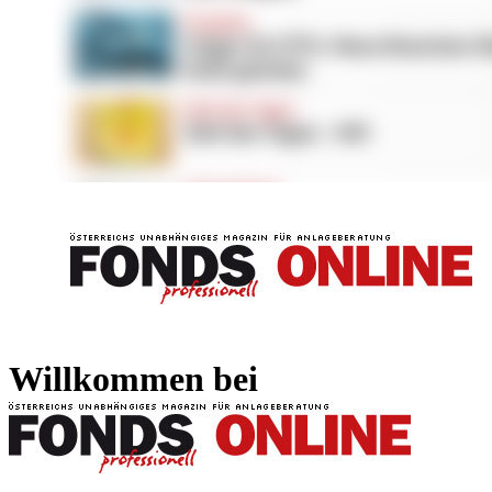
FONDS professionell
FONDS professi
Willkommen bei