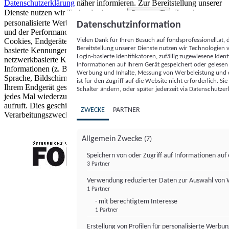
Datenschutzerklärung
näher informieren.
Zur Bereitstellung unserer
Dienste nutzen wir Technologien von
. Zwecke:
Partnern (5)
personalisierte Werbung und Inhalte, Messung von Werbeleistung
Datenschutzinformation
und der Performance von Inhalten sowie Zielgruppenforschung.
Vielen Dank für Ihren Besuch auf fondsprofessionell.at
Cookies, Endgeräte- oder ähnliche Online-Kennungen (z. B. login-
Bereitstellung unserer Dienste nutzen wir Technologien
basierte Kennungen, zufällig generierte Kennungen,
Login-basierte Identifikatoren, zufällig zugewiesene Id
netzwerkbasierte Kennungen) können zusammen mit anderen
Informationen auf Ihrem Gerät gespeichert oder gelese
Informationen (z. B. Browsertyp und Browserinformationen,
Werbung und Inhalte, Messung von Werbeleistung und d
Sprache, Bildschirmgröße, unterstützte Technologien usw.) auf
ist für den Zugriff auf die Website nicht erforderlich. S
Ihrem Endgerät gespeichert oder von dort ausgelesen werden, um es
Schalter ändern, oder später jederzeit via Datenschutzer
jedes Mal wiederzuerkennen, wenn es eine App oder einer Webseite
aufruft. Dies geschieht für einen oder mehrere der hier aufgeführten
ZWECKE
PARTNER
Verarbeitungszwecke.
Allgemein Zwecke
(7)
Speichern von oder Zugriff auf Informationen au
3 Partner
FONDS professionell
Verwendung reduzierter Daten zur Auswahl von
1 Partner
- mit berechtigtem Interesse
1 Partner
Erstellung von Profilen für personalisierte Werbu