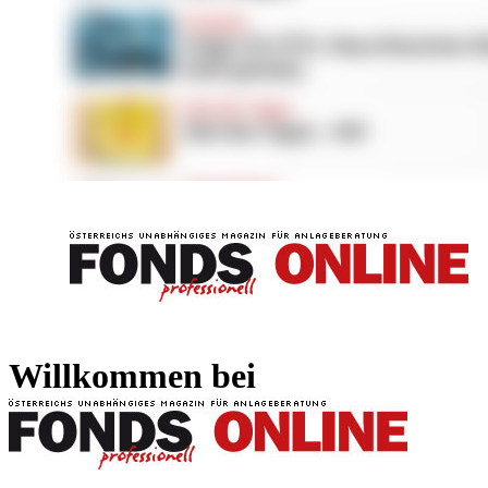
FONDS professionell
FONDS professi
Willkommen bei