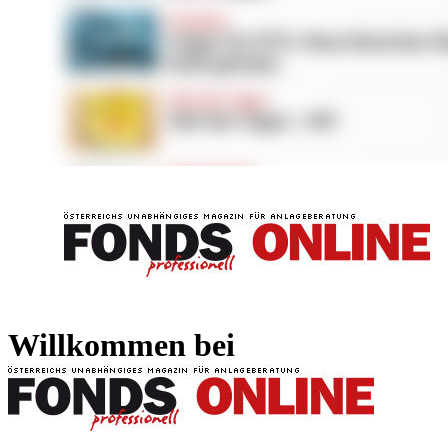
FONDS professionell
FONDS professi
Willkommen bei