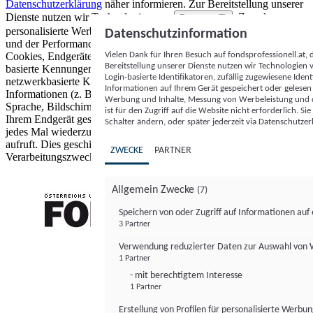
Datenschutzerklärung
näher informieren.
Zur Bereitstellung unserer
Dienste nutzen wir Technologien von
. Zwecke:
Partnern (5)
personalisierte Werbung und Inhalte, Messung von Werbeleistung
Datenschutzinformation
und der Performance von Inhalten sowie Zielgruppenforschung.
Vielen Dank für Ihren Besuch auf fondsprofessionell.at
Cookies, Endgeräte- oder ähnliche Online-Kennungen (z. B. login-
Bereitstellung unserer Dienste nutzen wir Technologien
basierte Kennungen, zufällig generierte Kennungen,
Login-basierte Identifikatoren, zufällig zugewiesene Id
netzwerkbasierte Kennungen) können zusammen mit anderen
Informationen auf Ihrem Gerät gespeichert oder gelese
Informationen (z. B. Browsertyp und Browserinformationen,
Werbung und Inhalte, Messung von Werbeleistung und d
Sprache, Bildschirmgröße, unterstützte Technologien usw.) auf
ist für den Zugriff auf die Website nicht erforderlich. S
Ihrem Endgerät gespeichert oder von dort ausgelesen werden, um es
Schalter ändern, oder später jederzeit via Datenschutzer
jedes Mal wiederzuerkennen, wenn es eine App oder einer Webseite
aufruft. Dies geschieht für einen oder mehrere der hier aufgeführten
ZWECKE
PARTNER
Verarbeitungszwecke.
Allgemein Zwecke
(7)
Speichern von oder Zugriff auf Informationen au
3 Partner
FONDS professionell
Verwendung reduzierter Daten zur Auswahl von
1 Partner
- mit berechtigtem Interesse
1 Partner
Erstellung von Profilen für personalisierte Werbu