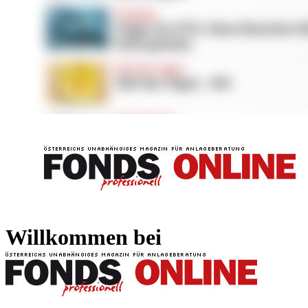
FONDS professionell
FONDS professi
Willkommen bei