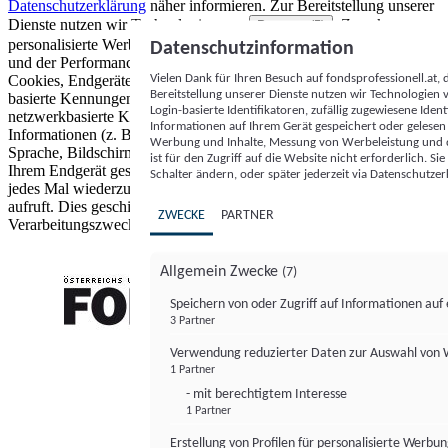
Datenschutzerklärung
näher informieren.
Zur Bereitstellung unserer
Dienste nutzen wir Technologien von
. Zwecke:
Partnern (5)
personalisierte Werbung und Inhalte, Messung von Werbeleistung
Datenschutzinformation
und der Performance von Inhalten sowie Zielgruppenforschung.
Vielen Dank für Ihren Besuch auf fondsprofessionell.at
Cookies, Endgeräte- oder ähnliche Online-Kennungen (z. B. login-
Bereitstellung unserer Dienste nutzen wir Technologien
basierte Kennungen, zufällig generierte Kennungen,
Login-basierte Identifikatoren, zufällig zugewiesene Id
netzwerkbasierte Kennungen) können zusammen mit anderen
Informationen auf Ihrem Gerät gespeichert oder gelese
Informationen (z. B. Browsertyp und Browserinformationen,
Werbung und Inhalte, Messung von Werbeleistung und d
Sprache, Bildschirmgröße, unterstützte Technologien usw.) auf
ist für den Zugriff auf die Website nicht erforderlich. S
Ihrem Endgerät gespeichert oder von dort ausgelesen werden, um es
Schalter ändern, oder später jederzeit via Datenschutzer
jedes Mal wiederzuerkennen, wenn es eine App oder einer Webseite
aufruft. Dies geschieht für einen oder mehrere der hier aufgeführten
ZWECKE
PARTNER
Verarbeitungszwecke.
Allgemein Zwecke
(7)
Speichern von oder Zugriff auf Informationen au
3 Partner
FONDS professionell
Verwendung reduzierter Daten zur Auswahl von
1 Partner
- mit berechtigtem Interesse
1 Partner
Erstellung von Profilen für personalisierte Werbu