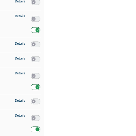
zu Speichern von oder Zugriff auf Informationen auf einem Endgerät
Details
Switch zum Einwilligen bzw. Ablehnen des Dienstes Speichern 
zu Verwendung reduzierter Daten zur Auswahl von Werbeanzeigen
Details
Switch zum Einwilligen bzw. Ablehnen des Dienstes Verwend
Switch zum Einwilligen bzw. Ablehnen des Dienstes Verwendu
zu Erstellung von Profilen für personalisierte Werbung
Details
Switch zum Einwilligen bzw. Ablehnen des Dienstes Erstellung 
zu Verwendung von Profilen zur Auswahl personalisierter Werbung
Details
Switch zum Einwilligen bzw. Ablehnen des Dienstes Verwendun
zu Messung der Werbeleistung
Details
Switch zum Einwilligen bzw. Ablehnen des Dienstes Messung 
Switch zum Einwilligen bzw. Ablehnen des Dienstes Messung d
zu Messung der Performance von Inhalten
Details
Switch zum Einwilligen bzw. Ablehnen des Dienstes Messung 
zu Analyse von Zielgruppen durch Statistiken oder Kombinationen von Dat
Details
Switch zum Einwilligen bzw. Ablehnen des Dienstes Analyse v
Switch zum Einwilligen bzw. Ablehnen des Dienstes Analyse v