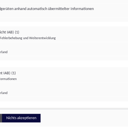
ndgeräten anhand automatisch übermittelter Informationen
icht IAB)
(1)
Fehlerbehebung und Weiterentwicklung
Irland
Impressum
Datenschutzerklärung
Datenschutzeinstellungen
ht IAB)
(1)
nformationen
Irland
ionell
Nichts akzeptieren