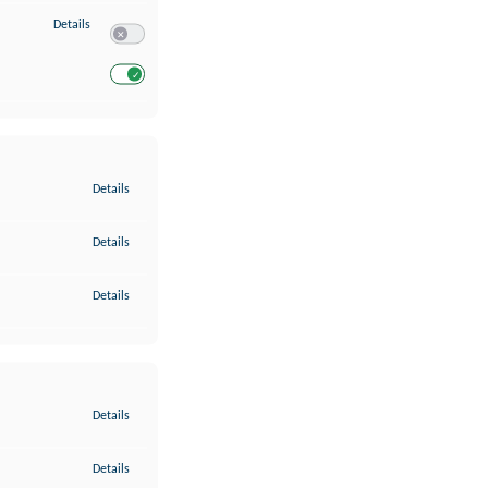
zu Entwicklung und Verbesserung der Angebote
Details
Switch zum Einwilligen bzw. Ablehnen des Dienstes Entwickl
Switch zum Einwilligen bzw. Ablehnen des Dienstes Entwicklu
zu Gewährleistung der Sicherheit, Verhinderung und Aufdeckung v
Details
zu Bereitstellung und Anzeige von Werbung und Inhalten
Details
zu Ihre Entscheidungen zum Datenschutz speichern und übermittel
Details
zu Abgleichung und Kombination von Daten aus unterschiedlichen 
Details
zu Verknüpfung verschiedener Endgeräte
Details