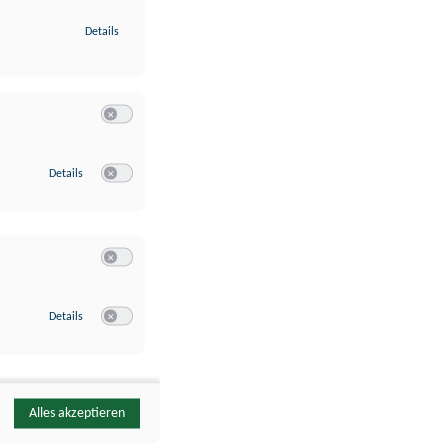
zu Identifikation von Endgeräten anhand automatisch übermittelte
Details
Switch zum Einwilligen bzw. Ablehnen der Kategorie Analyse / 
zu Google Analytics
Details
Switch zum Einwilligen bzw. Ablehnen des Dienstes Google Ana
Switch zum Einwilligen bzw. Ablehnen der Kategorie Sonstige 
zu YouTube
Details
Switch zum Einwilligen bzw. Ablehnen des Dienstes YouTube
Alles akzeptieren