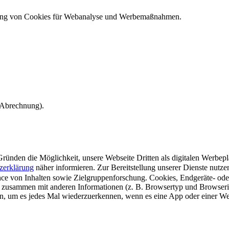
ndung von Cookies für Webanalyse und Werbemaßnahmen.
e Abrechnung).
ünden die Möglichkeit, unsere Webseite Dritten als digitalen Werbeplat
zerklärung
näher informieren.
Zur Bereitstellung unserer Dienste nutz
e von Inhalten sowie Zielgruppenforschung. Cookies, Endgeräte- ode
 zusammen mit anderen Informationen (z. B. Browsertyp und Browserin
n, um es jedes Mal wiederzuerkennen, wenn es eine App oder einer Webs