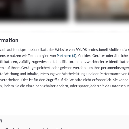
rmation
such auf fondsprofessionell.at, der Website von FONDS professionell Multimedia
ienste nutzen wir Technologien von
Partnern (4)
. Cookies, Geräte- oder ähnliche
entifikatoren, zufällig zugewiesene Identifikatoren, netzwerkbasierte Identifik
en auf Ihrem Gerät gespeichert oder gelesen werden, um Ihre personenbezogen
rte Werbung und Inhalte, Messung von Werbeleistung und der Performance von 
erarbeiten. Dies ist für den Zugriff auf die Website nicht erforderlich. Sie können
, indem Sie die einzelnen Schalter ändern, oder später jederzeit via Datenschu
7)