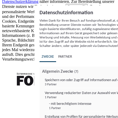
Datenschutzerklärung
näher informieren.
Zur Bereitstellung unserer
Dienste nutzen wir Technologien von
. Zwecke:
Partnern (5)
personalisierte Werbung und Inhalte, Messung von Werbeleistung
Datenschutzinformation
und der Performance von Inhalten sowie Zielgruppenforschung.
Vielen Dank für Ihren Besuch auf fondsprofessionell.at
Cookies, Endgeräte- oder ähnliche Online-Kennungen (z. B. login-
Bereitstellung unserer Dienste nutzen wir Technologien
basierte Kennungen, zufällig generierte Kennungen,
Login-basierte Identifikatoren, zufällig zugewiesene Id
netzwerkbasierte Kennungen) können zusammen mit anderen
Informationen auf Ihrem Gerät gespeichert oder gelese
Informationen (z. B. Browsertyp und Browserinformationen,
Werbung und Inhalte, Messung von Werbeleistung und d
Sprache, Bildschirmgröße, unterstützte Technologien usw.) auf
ist für den Zugriff auf die Website nicht erforderlich. S
Ihrem Endgerät gespeichert oder von dort ausgelesen werden, um es
Schalter ändern, oder später jederzeit via Datenschutzer
jedes Mal wiederzuerkennen, wenn es eine App oder einer Webseite
aufruft. Dies geschieht für einen oder mehrere der hier aufgeführten
ZWECKE
PARTNER
Verarbeitungszwecke.
Allgemein Zwecke
(7)
Speichern von oder Zugriff auf Informationen au
3 Partner
FONDS professionell
Verwendung reduzierter Daten zur Auswahl von
1 Partner
- mit berechtigtem Interesse
1 Partner
Erstellung von Profilen für personalisierte Werbu