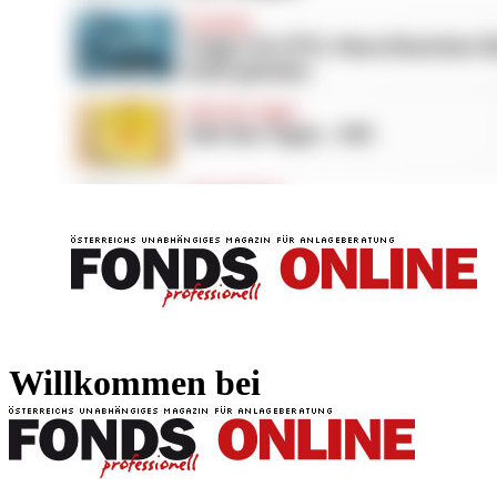
FONDS professionell
FONDS professi
Willkommen bei