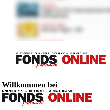
FONDS professionell
FONDS professi
Willkommen bei