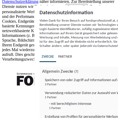
Datenschutzerklärung
näher informieren.
Zur Bereitstellung unserer
Dienste nutzen wir Technologien von
. Zwecke:
Partnern (5)
personalisierte Werbung und Inhalte, Messung von Werbeleistung
Datenschutzinformation
und der Performance von Inhalten sowie Zielgruppenforschung.
Vielen Dank für Ihren Besuch auf fondsprofessionell.at
Cookies, Endgeräte- oder ähnliche Online-Kennungen (z. B. login-
Bereitstellung unserer Dienste nutzen wir Technologien
basierte Kennungen, zufällig generierte Kennungen,
Login-basierte Identifikatoren, zufällig zugewiesene Id
netzwerkbasierte Kennungen) können zusammen mit anderen
Informationen auf Ihrem Gerät gespeichert oder gelese
Informationen (z. B. Browsertyp und Browserinformationen,
Werbung und Inhalte, Messung von Werbeleistung und d
Sprache, Bildschirmgröße, unterstützte Technologien usw.) auf
ist für den Zugriff auf die Website nicht erforderlich. S
Ihrem Endgerät gespeichert oder von dort ausgelesen werden, um es
Schalter ändern, oder später jederzeit via Datenschutzer
jedes Mal wiederzuerkennen, wenn es eine App oder einer Webseite
aufruft. Dies geschieht für einen oder mehrere der hier aufgeführten
ZWECKE
PARTNER
Verarbeitungszwecke.
Allgemein Zwecke
(7)
Speichern von oder Zugriff auf Informationen au
3 Partner
FONDS professionell
Verwendung reduzierter Daten zur Auswahl von
1 Partner
- mit berechtigtem Interesse
1 Partner
Erstellung von Profilen für personalisierte Werbu